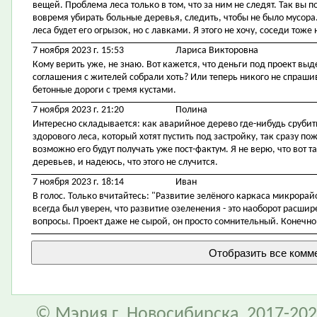
вещей. Проблема леса только в том, что за ним не следят. Так вы п
вовремя убирать больные деревья, следить, чтобы не было мусора.
леса будет его огрызок, но с лавками. Я этого не хочу, соседи тоже н
7 ноября 2023 г. 15:53
Лариса Викторовна
Кому верить уже, не знаю. Вот кажется, что деньги под проект выдел
соглашения с жителей собрали хоть? Или теперь никого не спрашив
бетонные дороги с тремя кустами.
7 ноября 2023 г. 21:20
Полина
Интересно складывается: как аварийное дерево где-нибудь срубить
здорового леса, который хотят пустить под застройку, так сразу по
возможно его будут получать уже пост-фактум. Я не верю, что вот т
деревьев, и надеюсь, что этого не случится.
7 ноября 2023 г. 18:14
Иван
В голос. Только вчитайтесь: "Развитие зелёного каркаса микрорай
всегда был уверен, что развитие озеленения - это наоборот расши
вопросы. Проект даже не сырой, он просто сомнительный. Конечно,
© Мэрия г. Новосибирска, 2017-202