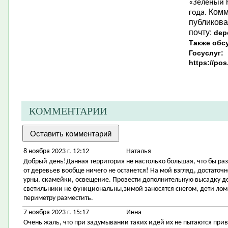
«Зеленый Н
Комм
года.
публикова
почту:
dep
Также обс
Госуслуг:
https://po
КОММЕНТАРИИ
8 ноября 2023 г. 12:12
Наталья
Добрый день!Данная территория не настолько большая, что бы ра
от деревьев вообще ничего не останется! На мой взгляд, достаточ
урны, скамейки, освещение. Провести дополнительную высадку 
светильники не функциональны,зимой заносятся снегом, дети ло
периметру разместить.
7 ноября 2023 г. 15:17
Инна
Очень жаль, что при задумывании таких идей их не пытаются при