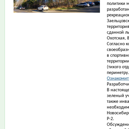
политики 
разработан
рекреацион
Заельцовск
территория
сданной л
Охотская, 8
Согласно к
своеобраз
в спортивн
территории
(тихого от
периметру.
Ознакомить
Разработчи
В настояще
зеленый уч
также инв
необходимо
Новосибирс
Р-2.
Обсуждени