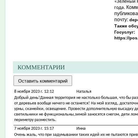
«Зеленый Н
Комм
года.
публикова
почту:
dep
Также обс
Госуслуг:
https://po
КОММЕНТАРИИ
8 ноября 2023 г. 12:12
Наталья
Добрый день!Данная территория не настолько большая, что бы ра
от деревьев вообще ничего не останется! На мой взгляд, достаточ
урны, скамейки, освещение. Провести дополнительную высадку 
светильники не функциональны,зимой заносятся снегом, дети ло
периметру разместить.
7 ноября 2023 г. 15:17
Инна
Очень жаль, что при задумывании таких идей их не пытаются при