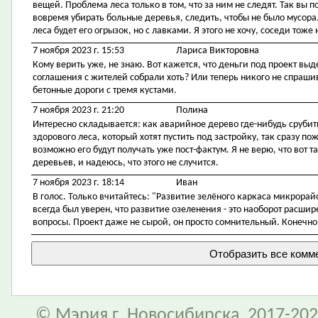
вещей. Проблема леса только в том, что за ним не следят. Так вы п
вовремя убирать больные деревья, следить, чтобы не было мусора.
леса будет его огрызок, но с лавками. Я этого не хочу, соседи тоже н
7 ноября 2023 г. 15:53
Лариса Викторовна
Кому верить уже, не знаю. Вот кажется, что деньги под проект выдел
соглашения с жителей собрали хоть? Или теперь никого не спрашив
бетонные дороги с тремя кустами.
7 ноября 2023 г. 21:20
Полина
Интересно складывается: как аварийное дерево где-нибудь срубить
здорового леса, который хотят пустить под застройку, так сразу по
возможно его будут получать уже пост-фактум. Я не верю, что вот т
деревьев, и надеюсь, что этого не случится.
7 ноября 2023 г. 18:14
Иван
В голос. Только вчитайтесь: "Развитие зелёного каркаса микрорай
всегда был уверен, что развитие озеленения - это наоборот расши
вопросы. Проект даже не сырой, он просто сомнительный. Конечно,
© Мэрия г. Новосибирска, 2017-202