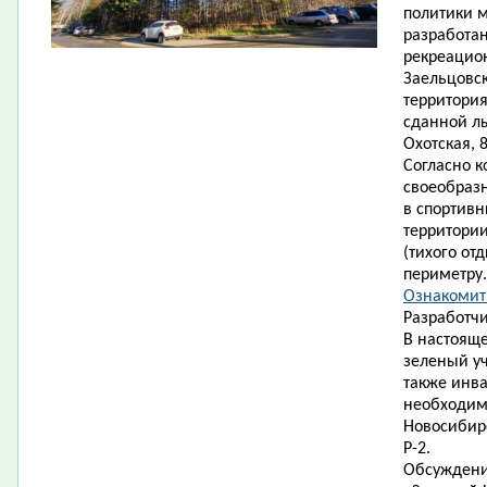
политики 
разработан
рекреацион
Заельцовск
территория
сданной л
Охотская, 8
Согласно к
своеобраз
в спортивн
территории
(тихого от
периметру.
Ознакомить
Разработчи
В настояще
зеленый уч
также инв
необходимо
Новосибирс
Р-2.
Обсуждени