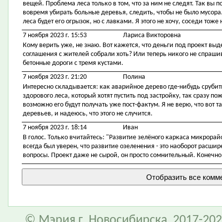
вещей. Проблема леса только в том, что за ним не следят. Так вы п
вовремя убирать больные деревья, следить, чтобы не было мусора.
леса будет его огрызок, но с лавками. Я этого не хочу, соседи тоже н
7 ноября 2023 г. 15:53
Лариса Викторовна
Кому верить уже, не знаю. Вот кажется, что деньги под проект выдел
соглашения с жителей собрали хоть? Или теперь никого не спрашив
бетонные дороги с тремя кустами.
7 ноября 2023 г. 21:20
Полина
Интересно складывается: как аварийное дерево где-нибудь срубить
здорового леса, который хотят пустить под застройку, так сразу по
возможно его будут получать уже пост-фактум. Я не верю, что вот т
деревьев, и надеюсь, что этого не случится.
7 ноября 2023 г. 18:14
Иван
В голос. Только вчитайтесь: "Развитие зелёного каркаса микрорай
всегда был уверен, что развитие озеленения - это наоборот расши
вопросы. Проект даже не сырой, он просто сомнительный. Конечно,
© Мэрия г. Новосибирска, 2017-202