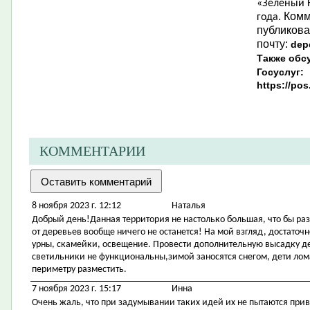
«Зеленый Н
Комм
года.
публикова
почту:
dep
Также обс
Госуслуг:
https://po
КОММЕНТАРИИ
8 ноября 2023 г. 12:12
Наталья
Добрый день!Данная территория не настолько большая, что бы ра
от деревьев вообще ничего не останется! На мой взгляд, достаточ
урны, скамейки, освещение. Провести дополнительную высадку 
светильники не функциональны,зимой заносятся снегом, дети ло
периметру разместить.
7 ноября 2023 г. 15:17
Инна
Очень жаль, что при задумывании таких идей их не пытаются при