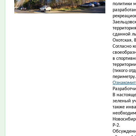
политики 
разработан
рекреацион
Заельцовск
территория
сданной л
Охотская, 8
Согласно к
своеобраз
в спортивн
территории
(тихого от
периметру.
Ознакомить
Разработчи
В настояще
зеленый уч
также инв
необходимо
Новосибирс
Р-2.
Обсуждени