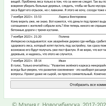
вещей. Проблема леса только в том, что за ним не следят. Так вы п
вовремя убирать больные деревья, следить, чтобы не было мусора.
леса будет его огрызок, но с лавками. Я этого не хочу, соседи тоже н
7 ноября 2023 г. 15:53
Лариса Викторовна
Кому верить уже, не знаю. Вот кажется, что деньги под проект выдел
соглашения с жителей собрали хоть? Или теперь никого не спрашив
бетонные дороги с тремя кустами.
7 ноября 2023 г. 21:20
Полина
Интересно складывается: как аварийное дерево где-нибудь срубить
здорового леса, который хотят пустить под застройку, так сразу по
возможно его будут получать уже пост-фактум. Я не верю, что вот т
деревьев, и надеюсь, что этого не случится.
7 ноября 2023 г. 18:14
Иван
В голос. Только вчитайтесь: "Развитие зелёного каркаса микрорай
всегда был уверен, что развитие озеленения - это наоборот расши
вопросы. Проект даже не сырой, он просто сомнительный. Конечно,
© Мэрия г. Новосибирска, 2017-202