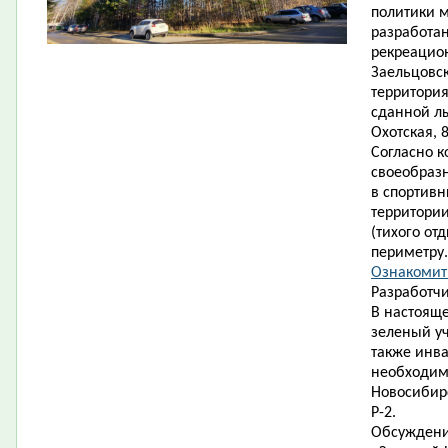
политики 
разработан
рекреацион
Заельцовск
территория
сданной л
Охотская, 8
Согласно к
своеобраз
в спортивн
территории
(тихого от
периметру.
Ознакомить
Разработчи
В настояще
зеленый уч
также инв
необходимо
Новосибирс
Р-2.
Обсуждени