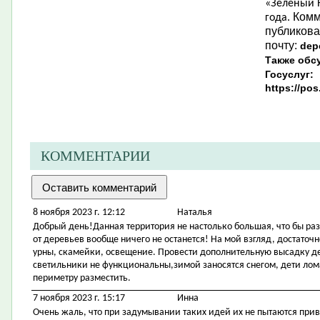
«Зеленый Н
Комм
года.
публикова
почту:
dep
Также обс
Госуслуг:
https://po
КОММЕНТАРИИ
8 ноября 2023 г. 12:12
Наталья
Добрый день!Данная территория не настолько большая, что бы ра
от деревьев вообще ничего не останется! На мой взгляд, достаточ
урны, скамейки, освещение. Провести дополнительную высадку 
светильники не функциональны,зимой заносятся снегом, дети ло
периметру разместить.
7 ноября 2023 г. 15:17
Инна
Очень жаль, что при задумывании таких идей их не пытаются при