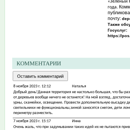
«Зеленый Н
Комм
года.
публикова
почту:
dep
Также обс
Госуслуг:
https://po
КОММЕНТАРИИ
8 ноября 2023 г. 12:12
Наталья
Добрый день!Данная территория не настолько большая, что бы ра
от деревьев вообще ничего не останется! На мой взгляд, достаточ
урны, скамейки, освещение. Провести дополнительную высадку 
светильники не функциональны,зимой заносятся снегом, дети ло
периметру разместить.
7 ноября 2023 г. 15:17
Инна
Очень жаль, что при задумывании таких идей их не пытаются при