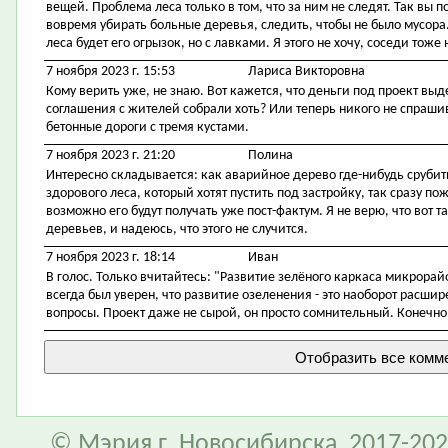
вещей. Проблема леса только в том, что за ним не следят. Так вы п
вовремя убирать больные деревья, следить, чтобы не было мусора.
леса будет его огрызок, но с лавками. Я этого не хочу, соседи тоже н
7 ноября 2023 г. 15:53
Лариса Викторовна
Кому верить уже, не знаю. Вот кажется, что деньги под проект выдел
соглашения с жителей собрали хоть? Или теперь никого не спрашив
бетонные дороги с тремя кустами.
7 ноября 2023 г. 21:20
Полина
Интересно складывается: как аварийное дерево где-нибудь срубить
здорового леса, который хотят пустить под застройку, так сразу по
возможно его будут получать уже пост-фактум. Я не верю, что вот т
деревьев, и надеюсь, что этого не случится.
7 ноября 2023 г. 18:14
Иван
В голос. Только вчитайтесь: "Развитие зелёного каркаса микрорай
всегда был уверен, что развитие озеленения - это наоборот расши
вопросы. Проект даже не сырой, он просто сомнительный. Конечно,
© Мэрия г. Новосибирска, 2017-202