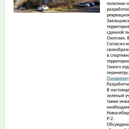
политики 
разработан
рекреацион
Заельцовск
территория
сданной л
Охотская, 8
Согласно к
своеобраз
в спортивн
территории
(тихого от
периметру.
Ознакомить
Разработчи
В настояще
зеленый уч
также инв
необходимо
Новосибирс
Р-2.
Обсуждени