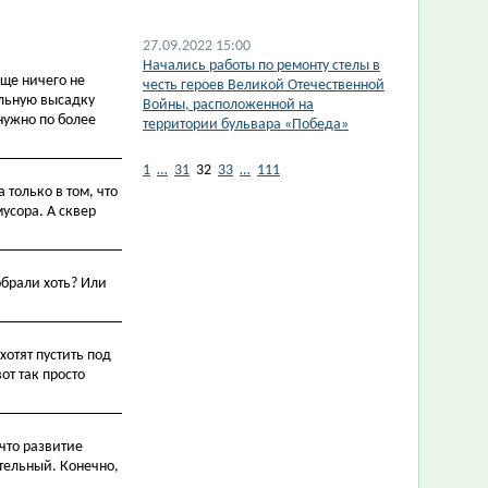
27.09.2022 15:00
Начались работы по ремонту стелы в
бще ничего не
честь героев Великой Отечественной
ельную высадку
Войны, расположенной на
нужно по более
территории бульвара «Победа»
1
…
31
32
33
…
111
только в том, что
мусора. А сквер
обрали хоть? Или
хотят пустить под
от так просто
 что развитие
ительный. Конечно,