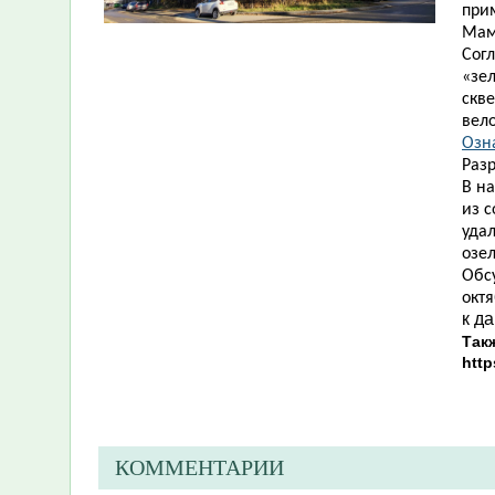
при
Мама
Сог
«зе
скве
вел
Озн
Разр
В н
из 
удал
озел
Обс
октя
к д
Так
http
КОММЕНТАРИИ