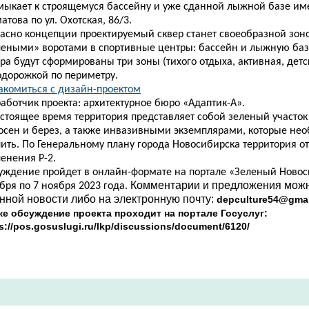
мыкает к строящемуся бассейну и уже сданной лыжной базе им
това по ул. Охотская, 86/3.
ласно концепции проектируемый сквер станет своеобразной зон
леными» воротами в спортивные центры: бассейн и лыжную баз
ра будут сформированы три зоны (тихого отдыха, активная, детс
одорожкой по периметру.
акомиться с дизайн-проектом​
аботчик проекта: архитектурное бюро «Адаптик-А».
астоящее время территория представляет собой зеленый участо
сосен и берез, а также инвазивными экземплярами, которые не
ить. По Генеральному плану города Новосибирска территория от
енения Р-2.
уждение пройдет в онлайн-формате на портале «Зеленый Новос
Комментарии и предложения можн
бря по 7 ноября 2023 года.
анной новости либо на электронную почту:
depculture54@gma
же обсуждение проекта проходит на портале Госуслуг:
s://pos.gosuslugi.ru/lkp/discussions/document/6120/