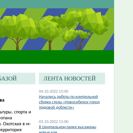
БАЗОЙ
ЛЕНТА НОВОСТЕЙ
04.10.2022 15:00
​Начались работы по контрольной
ва
сборке стелы «Новосибирск-город
трудовой доблести»
туры, спорта и
ботана
03.10.2022 11:00
 Охотская в м-
​В Центральном парке высажены
территория
новые ели