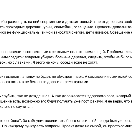
о бы размещать на ней спортивные и детские зоны.Иначе от деревьев воо
елать проходные дорожки, урны, скамейки, освещение. Провести дополнит
ки не функциональны,зимой заносятся снегом, дети ломают. Освещение 
ся привести в соответствие с реальным положением вещей. Проблема леса 
за ним следить: вовремя убирать больные деревья, следить, чтобы не было 
ок, но с лавками. Я этого не хочу, соседи тоже не хотят.
ект выделят, а толку не будет, не обустроят парк. А соглашения с жителей с
есок хотят, а не бетонные дороги с тремя кустами.
срубить, так не дождешься. А как дело касается здорового леса, который 
шение есть, возможно его будут получать уже пост-фактум. Я не верю, что в
этого не случится.
икрорайона". За счёт уничтожения зелёного массива? Я всегда был уверен,
. По каждому пункту есть вопросы. Проект даже не сырой, он просто сомн