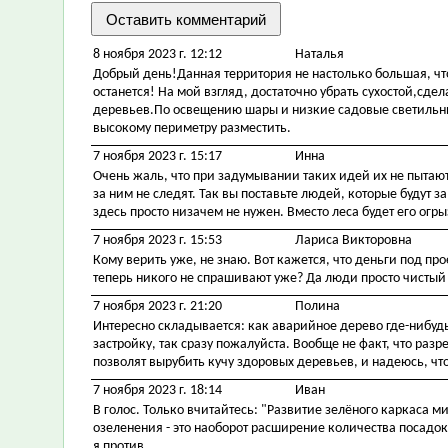
8 ноября 2023 г. 12:12
Наталья
Добрый день!Данная территория не настолько большая, чт
останется! На мой взгляд, достаточно убрать сухостой,сд
деревьев.По освещению шары и низкие садовые светильни
высокому периметру разместить.
7 ноября 2023 г. 15:17
Инна
Очень жаль, что при задумывании таких идей их не пытают
за ним не следят. Так вы поставьте людей, которые будут 
здесь просто низачем не нужен. Вместо леса будет его огрыз
7 ноября 2023 г. 15:53
Лариса Викторовна
Кому верить уже, не знаю. Вот кажется, что деньги под про
теперь никого не спрашивают уже? Да люди просто чистый л
7 ноября 2023 г. 21:20
Полина
Интересно складывается: как аварийное дерево где-нибудь 
застройку, так сразу пожалуйста. Вообще не факт, что разре
позволят вырубить кучу здоровых деревьев, и надеюсь, что 
7 ноября 2023 г. 18:14
Иван
В голос. Только вчитайтесь: "Развитие зелёного каркаса м
озеленения - это наоборот расширение количества посадок
я против.