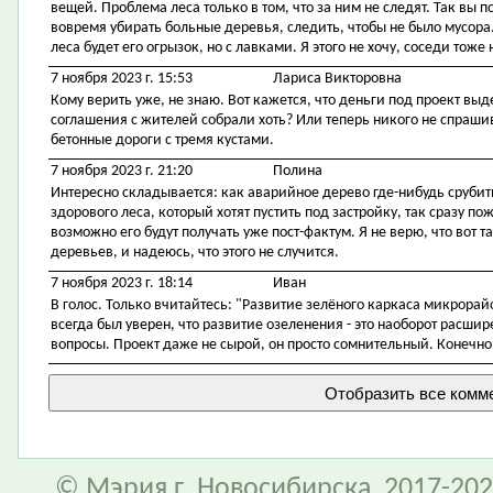
вещей. Проблема леса только в том, что за ним не следят. Так вы п
вовремя убирать больные деревья, следить, чтобы не было мусора.
леса будет его огрызок, но с лавками. Я этого не хочу, соседи тоже н
7 ноября 2023 г. 15:53
Лариса Викторовна
Кому верить уже, не знаю. Вот кажется, что деньги под проект выдел
соглашения с жителей собрали хоть? Или теперь никого не спрашив
бетонные дороги с тремя кустами.
7 ноября 2023 г. 21:20
Полина
Интересно складывается: как аварийное дерево где-нибудь срубить
здорового леса, который хотят пустить под застройку, так сразу по
возможно его будут получать уже пост-фактум. Я не верю, что вот т
деревьев, и надеюсь, что этого не случится.
7 ноября 2023 г. 18:14
Иван
В голос. Только вчитайтесь: "Развитие зелёного каркаса микрорай
всегда был уверен, что развитие озеленения - это наоборот расши
вопросы. Проект даже не сырой, он просто сомнительный. Конечно,
© Мэрия г. Новосибирска, 2017-202