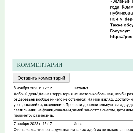
«Зеленый Н
Комм
года.
публикова
почту:
dep
Также обс
Госуслуг:
https://po
КОММЕНТАРИИ
8 ноября 2023 г. 12:12
Наталья
Добрый день!Данная территория не настолько большая, что бы ра
от деревьев вообще ничего не останется! На мой взгляд, достаточ
урны, скамейки, освещение. Провести дополнительную высадку 
светильники не функциональны,зимой заносятся снегом, дети ло
периметру разместить.
7 ноября 2023 г. 15:17
Инна
Очень жаль, что при задумывании таких идей их не пытаются при