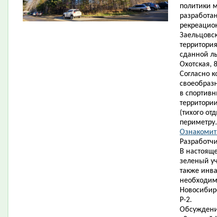
политики 
разработан
рекреацион
Заельцовск
территория
сданной л
Охотская, 8
Согласно к
своеобраз
в спортивн
территории
(тихого от
периметру.
Ознакомить
Разработчи
В настояще
зеленый уч
также инв
необходимо
Новосибирс
Р-2.
Обсуждени