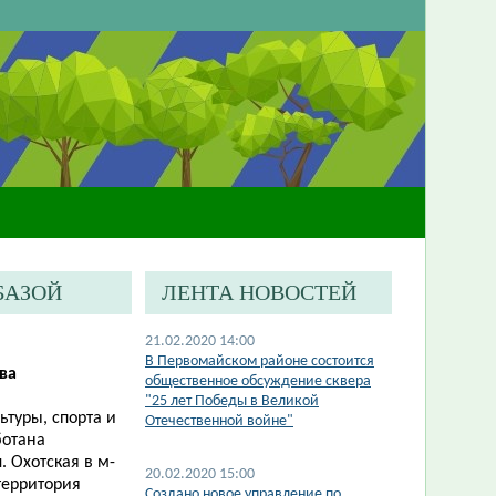
БАЗОЙ
ЛЕНТА НОВОСТЕЙ
21.02.2020 14:00
В Первомайском районе состоится
ва
общественное обсуждение сквера
"25 лет Победы в Великой
туры, спорта и
Отечественной войне"
ботана
 Охотская в м-
20.02.2020 15:00
территория
Создано новое управление по