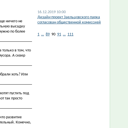
16.12.2019 10:00
Дизайн-проект Заельцовского парка
бще ничего не
согласован общественной комиссией
ельную высадку
нужно по более
1
…
89
90
91
…
111
только в том, что
мусора. А сквер
обрали хоть? Или
хотят пустить под
от так просто
 что развитие
ительный. Конечно,