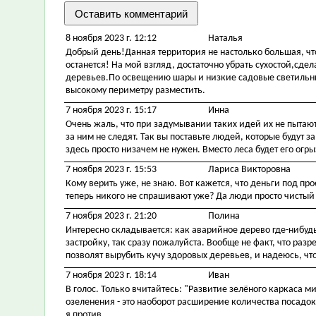
8 ноября 2023 г. 12:12
Наталья
Добрый день!Данная территория не настолько большая, чт
останется! На мой взгляд, достаточно убрать сухостой,сд
деревьев.По освещению шары и низкие садовые светильни
высокому периметру разместить.
7 ноября 2023 г. 15:17
Инна
Очень жаль, что при задумывании таких идей их не пытают
за ним не следят. Так вы поставьте людей, которые будут 
здесь просто низачем не нужен. Вместо леса будет его огрыз
7 ноября 2023 г. 15:53
Лариса Викторовна
Кому верить уже, не знаю. Вот кажется, что деньги под про
теперь никого не спрашивают уже? Да люди просто чистый л
7 ноября 2023 г. 21:20
Полина
Интересно складывается: как аварийное дерево где-нибудь 
застройку, так сразу пожалуйста. Вообще не факт, что разре
позволят вырубить кучу здоровых деревьев, и надеюсь, что 
7 ноября 2023 г. 18:14
Иван
В голос. Только вчитайтесь: "Развитие зелёного каркаса м
озеленения - это наоборот расширение количества посадок
я против.