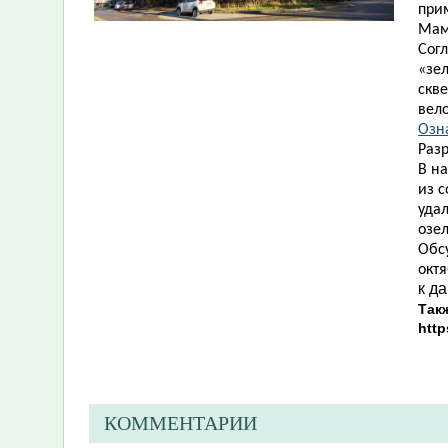
при
Мама
Сог
«зе
скве
вел
Озн
Разр
В н
из 
удал
озел
Обс
октя
к д
Так
http
КОММЕНТАРИИ