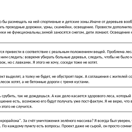
о бы размещать на ней спортивные и детские зоны.Иначе от деревьев воо
елать проходные дорожки, урны, скамейки, освещение. Провести дополнит
ки не функциональны,зимой заносятся снегом, дети ломают. Освещение 
ся привести в соответствие с реальным положением вещей. Проблема леса 
за ним следить: вовремя убирать больные деревья, следить, чтобы не было 
ок, но с лавками. Я этого не хочу, соседи тоже не хотят.
ект выделят, а толку не будет, не обустроят парк. А соглашения с жителей с
есок хотят, а не бетонные дороги с тремя кустами.
срубить, так не дождешься. А как дело касается здорового леса, который 
шение есть, возможно его будут получать уже пост-фактум. Я не верю, что в
этого не случится.
икрорайона". За счёт уничтожения зелёного массива? Я всегда был уверен,
. По каждому пункту есть вопросы. Проект даже не сырой, он просто сомн