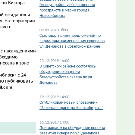
ени Виктора
благоустройству общественных
пространств в мэрии города
ой ожидания и
Новосибирска
у. На территории
кая) с
09.01.2020 08:00
Стартовал прием предложений по
вариантам наименования сквера по
ул. Демакова в Советском районе
к с насаждениями
обходимо
23.12.2019 16:00
несена к зоне
В Советском районе состоялось
обсуждение концепии
ибирск» с 24
благоустройства сквера по ул.
о публиковать
Демакова
il.com
19.12.2019 14:00
Опубликован новый справочник
"Зеленые страницы Новосибирска"
16.12.2019 14:00
Приглашаем на обсуждение проекта
развития сквера по ул. Демакова