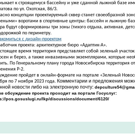
мыкает к строящемуся бассейну и уже сданной лыжной базе им
това по ул. Охотская, 86/3.
ласно концепции проектируемый сквер станет своеобразной зон
леными» воротами в спортивные центры: бассейн и лыжную баз
ра будут сформированы три зоны (тихого отдыха, активная, детс
одорожкой по периметру.
акомиться с дизайн-проектом​
аботчик проекта: архитектурное бюро «Адаптик-А».
астоящее время территория представляет собой зеленый участо
сосен и берез, а также инвазивными экземплярами, которые не
ить. По Генеральному плану города Новосибирска территория от
енения Р-2.
уждение пройдет в онлайн-формате на портале «Зеленый Новос
Комментарии и предложения можн
бря по 7 ноября 2023 года.
анной новости либо на электронную почту:
depculture54@gma
же обсуждение проекта проходит на портале Госуслуг:
s://pos.gosuslugi.ru/lkp/discussions/document/6120/