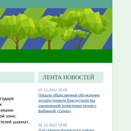
ЛЕНТА НОВОСТЕЙ
05.12.2022 16:00
Прошло общественное обсуждение
агодаря
дизайн-проекта благоустройства
х
озелененной территории рядом с
никами
фабрикой «Синар»
ой зоне,
телей шахмат.
02.12.2022 14:00
​Для скверов Кировского района