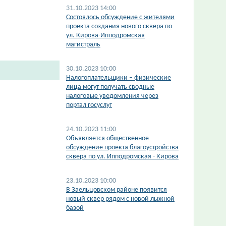
31.10.2023 14:00
Состоялось обсуждение с жителями
проекта создания нового сквера по
ул. Кирова-Ипподромская
магистраль
30.10.2023 10:00
Налогоплательщики – физические
лица могут получать сводные
налоговые уведомления через
портал госуслуг
24.10.2023 11:00
Объявляется общественное
обсуждение проекта благоустройства
сквера по ул. Ипподромская - Кирова
23.10.2023 10:00
В Заельцовском районе появится
новый сквер рядом с новой лыжной
базой