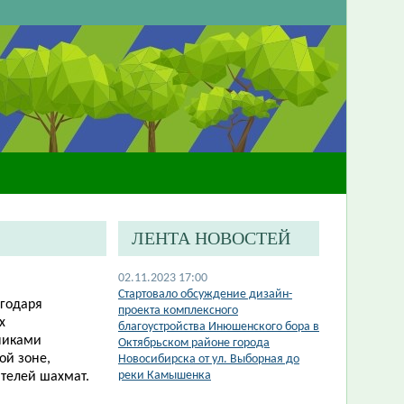
ЛЕНТА НОВОСТЕЙ
02.11.2023 17:00
​Стартовало обсуждение дизайн-
агодаря
проекта комплексного
х
благоустройства Инюшенского бора в
никами
Октябрьском районе города
ой зоне,
Новосибирска от ул. Выборная до
реки Камышенка
телей шахмат.