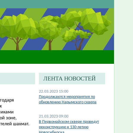
ЛЕНТА НОВОСТЕЙ
22.03.2023 15:00
​Продолжаются мероприятия по
агодаря
обновлению Нарымского сквера
х
никами
21.03.2023 09:00
ой зоне,
В Первомайском сквере проведут
телей шахмат.
реконструкцию к 130-летию
Новосибирска