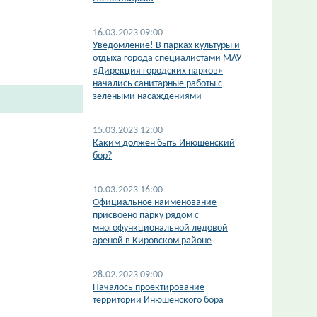
16.03.2023 09:00
​Уведомление! В парках культуры и
отдыха города специалистами МАУ
«Дирекция городских парков»
начались санитарные работы с
зелеными насаждениями
15.03.2023 12:00
Каким должен быть Инюшенский
бор?
10.03.2023 16:00
Официальное наименование
присвоено парку рядом с
многофункциональной ледовой
ареной в Кировском районе
28.02.2023 09:00
Началось проектирование
территории Инюшенского бора