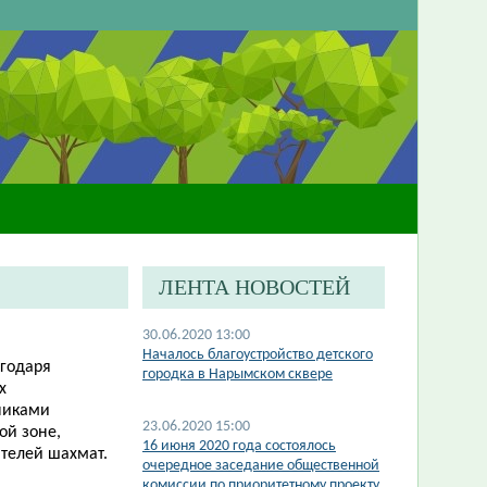
ЛЕНТА НОВОСТЕЙ
30.06.2020 13:00
Началось благоустройство детского
агодаря
городка в Нарымском сквере
х
никами
23.06.2020 15:00
ой зоне,
​16 июня 2020 года состоялось
телей шахмат.
очередное заседание общественной
комиссии по приоритетному проекту