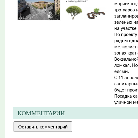
мэрии: тог
тротуаров 
запланиро
зеленых на
на участке 
По проект
рядом вдол
мелколистн
зонах крат
Вокзальной
ломкая. Но
елями.
С 11 апрел
санитарные
будет прои
Посадка са
уличной ме
КОММЕНТАРИИ