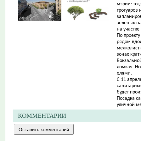
мэрии: тог
тротуаров 
запланиро
зеленых на
на участке 
По проект
рядом вдол
мелколистн
зонах крат
Вокзальной
ломкая. Но
елями.
С 11 апрел
санитарные
будет прои
Посадка са
уличной ме
КОММЕНТАРИИ