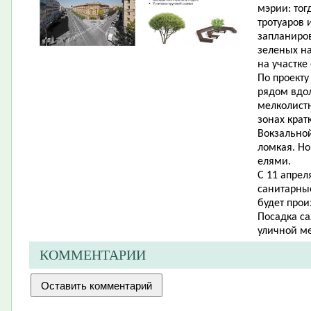
мэрии: тог
тротуаров 
запланиро
зеленых на
на участке 
По проект
рядом вдол
мелколистн
зонах крат
Вокзальной
ломкая. Но
елями.
С 11 апрел
санитарные
будет прои
Посадка са
уличной ме
КОММЕНТАРИИ