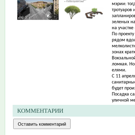
мэрии: тог
тротуаров 
запланиро
зеленых на
на участке 
По проект
рядом вдол
мелколистн
зонах крат
Вокзальной
ломкая. Но
елями.
С 11 апрел
санитарные
будет прои
Посадка са
уличной ме
КОММЕНТАРИИ