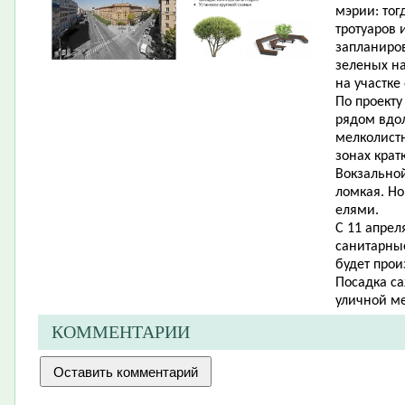
мэрии: тог
тротуаров 
запланиро
зеленых на
на участке 
По проект
рядом вдол
мелколистн
зонах крат
Вокзальной
ломкая. Но
елями.
С 11 апрел
санитарные
будет прои
Посадка са
уличной ме
КОММЕНТАРИИ