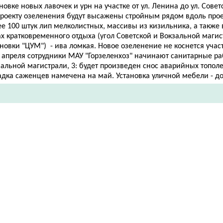
новке новых лавочек и урн на участке от ул. Ленина до ул. Совет
проекту озеленения будут высажены стройным рядом вдоль про
е 100 штук лип мелколистных, массивы из кизильника, а также 
х кратковременного отдыха (угол Советской и Вокзальной магис
новки "ЦУМ") - ива ломкая. Новое озеленение не коснется участ
1 апреля сотрудники МАУ "Горзеленхоз" начинают санитарные ра
альной магистрали, 3: будет произведен снос аварийных тополе
адка саженцев намечена на май. Установка уличной мебели - до