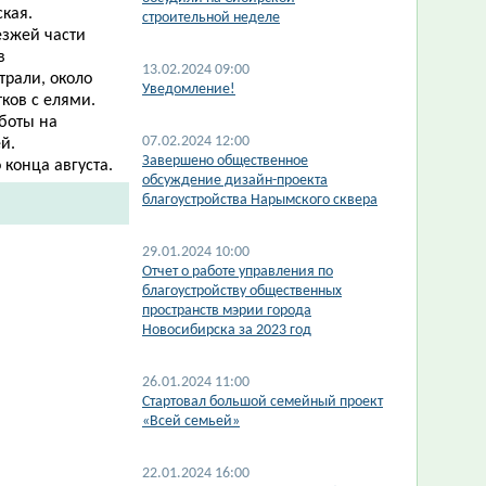
ская.
строительной неделе
езжей части
в
13.02.2024 09:00
трали, около
​Уведомление!
ков с елями.
боты на
07.02.2024 12:00
й.
Завершено общественное
 конца августа.
обсуждение дизайн-проекта
благоустройства Нарымского сквера
29.01.2024 10:00
Отчет о работе управления по
благоустройству общественных
пространств мэрии города
Новосибирска за 2023 год
26.01.2024 11:00
Стартовал большой семейный проект
«Всей семьей»
22.01.2024 16:00