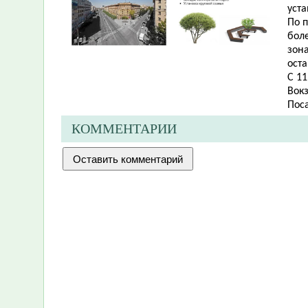
уста
По 
боле
зона
оста
С 1
Вокз
Пос
КОММЕНТАРИИ