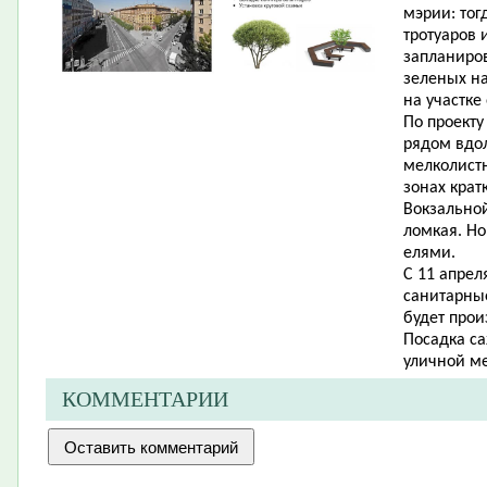
мэрии: тог
тротуаров 
запланиро
зеленых на
на участке 
По проект
рядом вдол
мелколистн
зонах крат
Вокзальной
ломкая. Но
елями.
С 11 апрел
санитарные
будет прои
Посадка са
уличной ме
КОММЕНТАРИИ