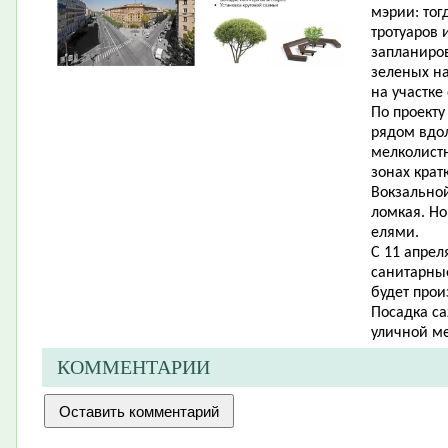
мэрии: тог
тротуаров 
запланиро
зеленых на
на участке 
По проект
рядом вдол
мелколистн
зонах крат
Вокзальной
ломкая. Но
елями.
С 11 апрел
санитарные
будет прои
Посадка са
уличной ме
КОММЕНТАРИИ