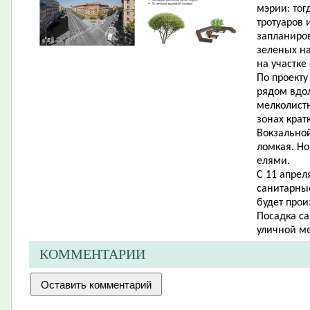
мэрии: тог
тротуаров 
запланиро
зеленых на
на участке 
По проект
рядом вдол
мелколистн
зонах крат
Вокзальной
ломкая. Но
елями.
С 11 апрел
санитарные
будет прои
Посадка са
уличной ме
КОММЕНТАРИИ