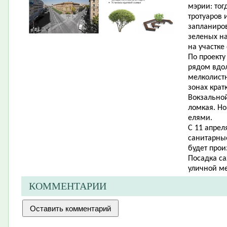
мэрии: тог
тротуаров 
запланиро
зеленых на
на участке 
По проект
рядом вдол
мелколистн
зонах крат
Вокзальной
ломкая. Но
елями.
С 11 апрел
санитарные
будет прои
Посадка са
уличной ме
КОММЕНТАРИИ