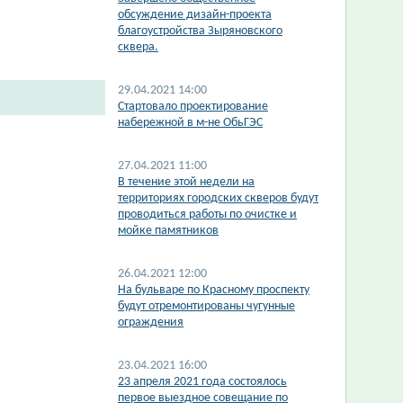
обсуждение дизайн-проекта
благоустройства Зыряновского
сквера.
29.04.2021 14:00
Стартовало проектирование
набережной в м-не ОбьГЭС
27.04.2021 11:00
В течение этой недели на
территориях городских скверов будут
проводиться работы по очистке и
мойке памятников
26.04.2021 12:00
На бульваре по Красному проспекту
будут отремонтированы чугунные
ограждения
23.04.2021 16:00
​23 апреля 2021 года состоялось
первое выездное совещание по