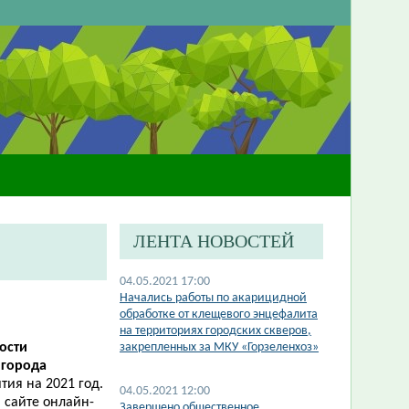
ЛЕНТА НОВОСТЕЙ
04.05.2021 17:00
Начались работы по акарицидной
обработке от клещевого энцефалита
на территориях городских скверов,
ности
закрепленных за МКУ «Горзеленхоз»
и
города
тия на 2021 год.
04.05.2021 12:00
 сайте онлайн-
Завершено общественное