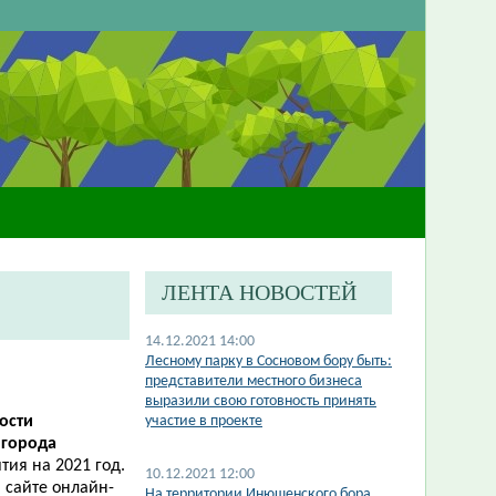
ЛЕНТА НОВОСТЕЙ
14.12.2021 14:00
Лесному парку в Сосновом бору быть:
представители местного бизнеса
выразили свою готовность принять
ности
участие в проекте
и
города
тия на 2021 год.
10.12.2021 12:00
 сайте онлайн-
На территории Инюшенского бора