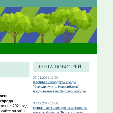
ЛЕНТА НОВОСТЕЙ
05.01.2018 12:00
Фестиваль городской среды
"Выходи гулять, Новосибирск"
продолжается на Ледовом городке
ности
и
города
30.12.2017 16:00
тия на 2021 год.
Приглашаем 2 января на Фестиваль
 сайте онлайн-
городской среды "Выходи гулять,