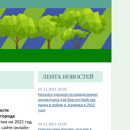
ЛЕНТА НОВОСТЕЙ
25.11.2021 16:00
Начался аукцион по определению
подрядчика для благоустройства
парка в пойме р. Каменка в 2022
ности
году
и
города
тия на 2021 год.
24.11.2021 14:00
 сайте онлайн-
Приглашаем принять участие в