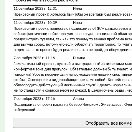
проект не учитывающий реальность
11 сентября 2023 г. 12:31
Инна
Прекрасный проект! Хотелось бы чтобы он все таки был реализован,
11 сентября 2023 г. 10:39
Инна
Прекрасный проект, полностью поддерживаю! Ж/м разрастается и н
сейчас фактически пойти прогуляться некуда, нет никакой облаго
предусмотреть туалеты, так как это почему то вечная проблема в
для выгула собак, потому что если отберут эту территорию, то гулят
надеяться, что проект будет реализован, а не пройдет обсуждение
7 сентября 2023 г. 11:16
Галина
Замечательный проект , нужный и выстраданный активистами мик
комфортная зона для прогулок! Обязательно должен быть туалет, ме
говорили! Убрать песочницы и нагромождение лишних спортивны
скейта! Освещение и видеонаблюдение само собой! Контейнерна
облагородить действующий лестничный спуск! Сделать нормальны
не по стандарту и коляски несут на руках). В целом очень рады , ч
7 сентября 2023 г. 17:16
Алина
Поддерживаю проект парка на Северо Чемском . Живу здесь . Очен
набережной