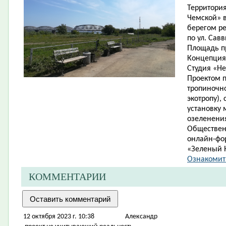
Территори
Чемской» в
берегом ре
по ул. Савв
Площадь пр
Концепция
Студия «Н
Проектом п
тропиночн
экотропу),
установку 
озеленени
Обществен
онлайн-фо
«Зеленый Н
Ознакомит
КОММЕНТАРИИ
12 октября 2023 г. 10:38
Александр