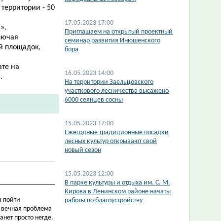
 территории - 50
17.05.2023 17:00
».
Приглашаем на открытый проектный
лючая
семинар развития Инюшенского
й площадок,
бора
те на
16.05.2023 14:00
.
На территории Заельцовского
участкового лесничества высажено
6000 сеянцев сосны
15.05.2023 17:00
Ежегодные традиционные посадки
лесных культур открывают свой
новый сезон
15.05.2023 12:00
В парке культуры и отдыха им. С. М.
Кирова в Ленинском районе начаты
и пойти
работы по благоустройству
о вечная проблема
анет просто негде.