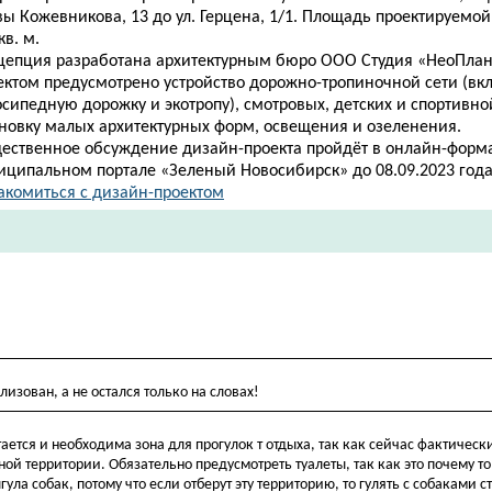
ы Кожевникова, 13 до ул. Герцена, 1/1. Площадь проектируемой
кв. м.
цепция разработана архитектурным бюро ООО Студия «НеоПлан
ектом предусмотрено устройство дорожно-тропиночной сети (вк
сипедную дорожку и экотропу), смотровых, детских и спортивно
ановку малых архитектурных форм, освещения и озеленения.
ественное обсуждение дизайн-проекта пройдёт в онлайн-форма
иципальном портале «Зеленый Новосибирск» до 08.09.2023 года
акомиться с дизайн-проектом
изован, а не остался только на словах!
тся и необходима зона для прогулок т отдыха, так как сейчас фактическ
ной территории. Обязательно предусмотреть туалеты, так как это почему т
а собак, потому что если отберут эту территорию, то гулять с собаками ст