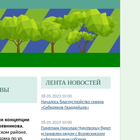
ЛЕНТА НОВОСТЕЙ
ВВЫ
18.05.2023 10:00
Началось благоустройство сквера
«Сибиряков-Гвардейцев»
ии концепции
18.05.2023 10:00
жевникова.
Памятник Николаю Чудотворцу будет
ском районе,
установлен​ рядом с Вознесенским
дома по ул.
кафедральным собором