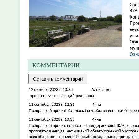
Савв
476 
Кон
Про
вело
уст
Общ
мун
Озн
КОММЕНТАРИИ
12 октября 2023 г. 10:38
Александр
проект не учитывающий реальность
11 сентября 2023 г. 12:31
Инна
Прекрасный проект! Хотелось бы чтобы он все таки был реал
11 сентября 2023 г. 10:39
Инна
Прекрасный проект, полностью поддерживаю! Ж/м разрастае
прогуляться некуда, нет никакой облагороженной у ухожен
всех общественных мест Новосибирска, и площадки для выгул