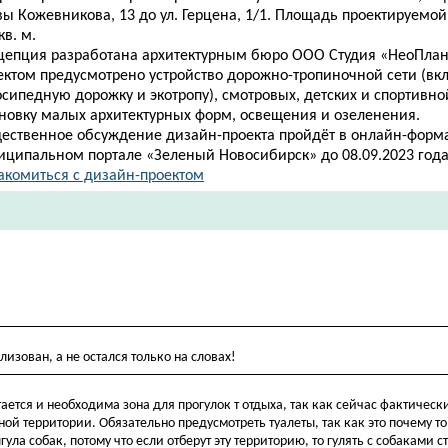
ы Кожевникова, 13 до ул. Герцена, 1/1. Площадь проектируемой
кв. м.
цепция разработана архитектурным бюро ООО Студия «НеоПлан
ектом предусмотрено устройство дорожно-тропиночной сети (вк
сипедную дорожку и экотропу), смотровых, детских и спортивно
ановку малых архитектурных форм, освещения и озеленения.
ественное обсуждение дизайн-проекта пройдёт в онлайн-форма
иципальном портале «Зеленый Новосибирск» до 08.09.2023 года
акомиться с дизайн-проектом
изован, а не остался только на словах!
тся и необходима зона для прогулок т отдыха, так как сейчас фактическ
ной территории. Обязательно предусмотреть туалеты, так как это почему т
а собак, потому что если отберут эту территорию, то гулять с собаками ст