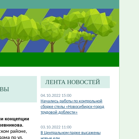
ЛЕНТА НОВОСТЕЙ
ВВЫ
04.10.2022 15:00
​Начались работы по контрольной
сборке стелы «Новосибирск-город
трудовой доблести»
ии концепции
жевникова.
03.10.2022 11:00
ском районе,
​В Центральном парке высажены
дома по ул.
новые ели