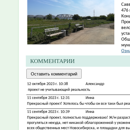
Савв
476 
Кон
Про
вело
уст
Общ
мун
Озн
КОММЕНТАРИИ
12 октября 2023 г. 10:38
Александр
проект не учитывающий реальность
11 сентября 2023 г. 12:31
Инна
Прекрасный проект! Хотелось бы чтобы он все таки был реал
11 сентября 2023 г. 10:39
Инна
Прекрасный проект, полностью поддерживаю! Ж/м разрастае
прогуляться некуда, нет никакой облагороженной у ухожен
всех общественных мест Новосибирска, и площадки для выгул