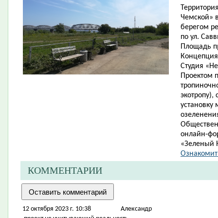
Территори
Чемской» в
берегом ре
по ул. Савв
Площадь пр
Концепция
Студия «Н
Проектом п
тропиночн
экотропу),
установку 
озеленени
Обществен
онлайн-фо
«Зеленый Н
Ознакомит
КОММЕНТАРИИ
12 октября 2023 г. 10:38
Александр