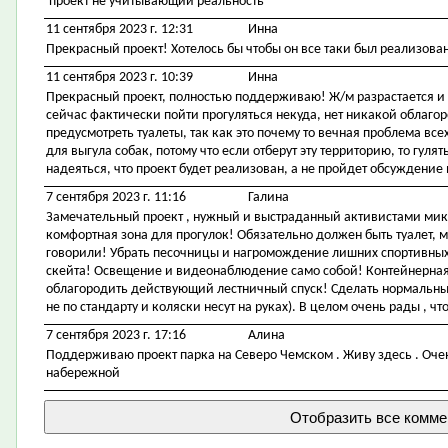
проект не учитывающий реальность
11 сентября 2023 г. 12:31
Инна
Прекрасный проект! Хотелось бы чтобы он все таки был реализован,
11 сентября 2023 г. 10:39
Инна
Прекрасный проект, полностью поддерживаю! Ж/м разрастается и н
сейчас фактически пойти прогуляться некуда, нет никакой облаго
предусмотреть туалеты, так как это почему то вечная проблема в
для выгула собак, потому что если отберут эту территорию, то гулят
надеяться, что проект будет реализован, а не пройдет обсуждение
7 сентября 2023 г. 11:16
Галина
Замечательный проект , нужный и выстраданный активистами мик
комфортная зона для прогулок! Обязательно должен быть туалет, ме
говорили! Убрать песочницы и нагромождение лишних спортивны
скейта! Освещение и видеонаблюдение само собой! Контейнерна
облагородить действующий лестничный спуск! Сделать нормальны
не по стандарту и коляски несут на руках). В целом очень рады , ч
7 сентября 2023 г. 17:16
Алина
Поддерживаю проект парка на Северо Чемском . Живу здесь . Очен
набережной