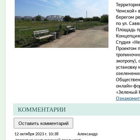
Территори
Чемской» в
берегом ре
по ул. Савв
Площадь пр
Концепция
Студия «Н
Проектом п
тропиночн
экотропу),
установку 
озеленени
Обществен
онлайн-фо
«Зеленый Н
Ознакомит
КОММЕНТАРИИ
12 октября 2023 г. 10:38
Александр