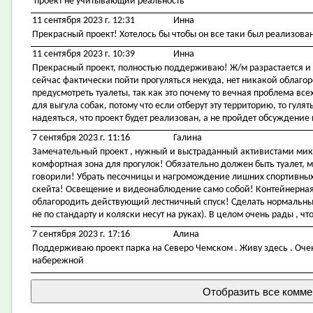
проект не учитывающий реальность
11 сентября 2023 г. 12:31
Инна
Прекрасный проект! Хотелось бы чтобы он все таки был реализован,
11 сентября 2023 г. 10:39
Инна
Прекрасный проект, полностью поддерживаю! Ж/м разрастается и н
сейчас фактически пойти прогуляться некуда, нет никакой облаго
предусмотреть туалеты, так как это почему то вечная проблема в
для выгула собак, потому что если отберут эту территорию, то гулят
надеяться, что проект будет реализован, а не пройдет обсуждение
7 сентября 2023 г. 11:16
Галина
Замечательный проект , нужный и выстраданный активистами мик
комфортная зона для прогулок! Обязательно должен быть туалет, ме
говорили! Убрать песочницы и нагромождение лишних спортивны
скейта! Освещение и видеонаблюдение само собой! Контейнерна
облагородить действующий лестничный спуск! Сделать нормальны
не по стандарту и коляски несут на руках). В целом очень рады , ч
7 сентября 2023 г. 17:16
Алина
Поддерживаю проект парка на Северо Чемском . Живу здесь . Очен
набережной