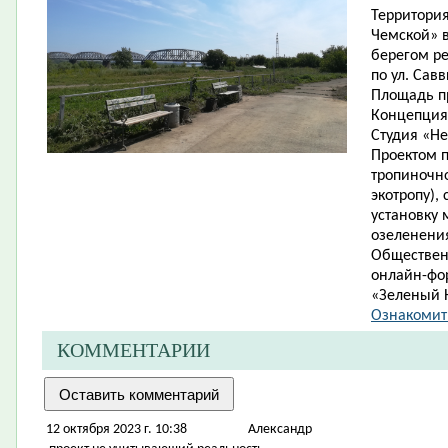
Территори
Чемской» в
берегом ре
по ул. Савв
Площадь пр
Концепция
Студия «Н
Проектом п
тропиночн
экотропу),
установку 
озеленени
Обществен
онлайн-фо
«Зеленый Н
Ознакомит
КОММЕНТАРИИ
12 октября 2023 г. 10:38
Александр