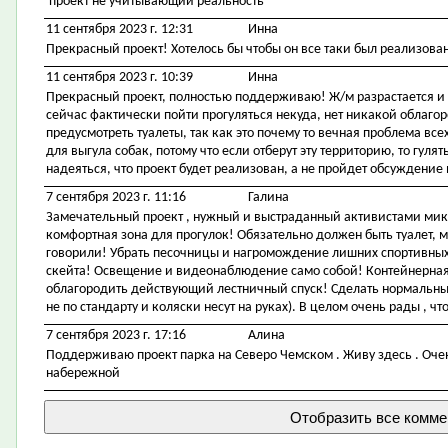
проект не учитывающий реальность
11 сентября 2023 г. 12:31
Инна
Прекрасный проект! Хотелось бы чтобы он все таки был реализован,
11 сентября 2023 г. 10:39
Инна
Прекрасный проект, полностью поддерживаю! Ж/м разрастается и н
сейчас фактически пойти прогуляться некуда, нет никакой облаго
предусмотреть туалеты, так как это почему то вечная проблема в
для выгула собак, потому что если отберут эту территорию, то гулят
надеяться, что проект будет реализован, а не пройдет обсуждение
7 сентября 2023 г. 11:16
Галина
Замечательный проект , нужный и выстраданный активистами мик
комфортная зона для прогулок! Обязательно должен быть туалет, ме
говорили! Убрать песочницы и нагромождение лишних спортивны
скейта! Освещение и видеонаблюдение само собой! Контейнерна
облагородить действующий лестничный спуск! Сделать нормальны
не по стандарту и коляски несут на руках). В целом очень рады , ч
7 сентября 2023 г. 17:16
Алина
Поддерживаю проект парка на Северо Чемском . Живу здесь . Очен
набережной