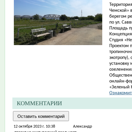
Территори
Чемской» в
берегом ре
по ул. Савв
Площадь пр
Концепция
Студия «Н
Проектом п
тропиночн
экотропу),
установку 
озеленени
Обществен
онлайн-фо
«Зеленый Н
Ознакомит
КОММЕНТАРИИ
12 октября 2023 г. 10:38
Александр