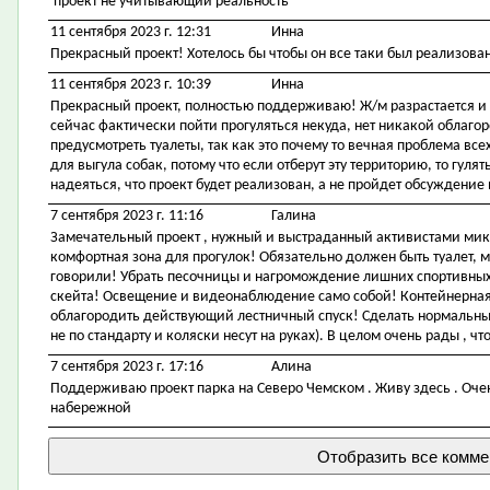
проект не учитывающий реальность
11 сентября 2023 г. 12:31
Инна
Прекрасный проект! Хотелось бы чтобы он все таки был реализован,
11 сентября 2023 г. 10:39
Инна
Прекрасный проект, полностью поддерживаю! Ж/м разрастается и н
сейчас фактически пойти прогуляться некуда, нет никакой облаго
предусмотреть туалеты, так как это почему то вечная проблема в
для выгула собак, потому что если отберут эту территорию, то гулят
надеяться, что проект будет реализован, а не пройдет обсуждение
7 сентября 2023 г. 11:16
Галина
Замечательный проект , нужный и выстраданный активистами мик
комфортная зона для прогулок! Обязательно должен быть туалет, ме
говорили! Убрать песочницы и нагромождение лишних спортивны
скейта! Освещение и видеонаблюдение само собой! Контейнерна
облагородить действующий лестничный спуск! Сделать нормальны
не по стандарту и коляски несут на руках). В целом очень рады , ч
7 сентября 2023 г. 17:16
Алина
Поддерживаю проект парка на Северо Чемском . Живу здесь . Очен
набережной