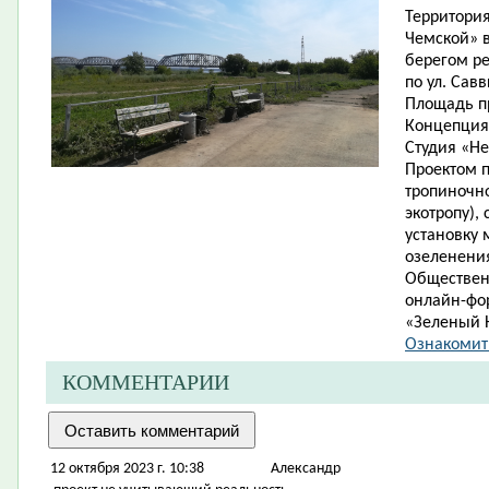
Территори
Чемской» в
берегом ре
по ул. Савв
Площадь пр
Концепция
Студия «Н
Проектом п
тропиночн
экотропу),
установку 
озеленени
Обществен
онлайн-фо
«Зеленый Н
Ознакомит
КОММЕНТАРИИ
12 октября 2023 г. 10:38
Александр