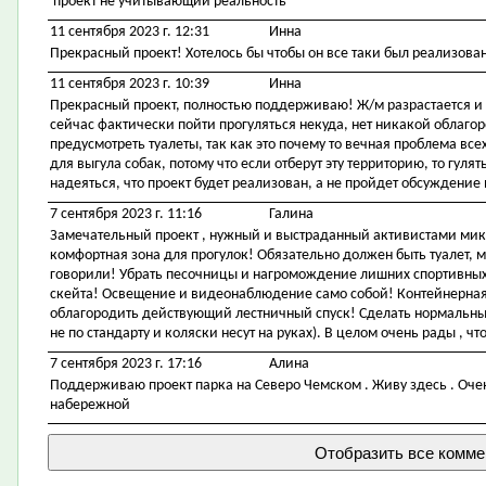
проект не учитывающий реальность
11 сентября 2023 г. 12:31
Инна
Прекрасный проект! Хотелось бы чтобы он все таки был реализован,
11 сентября 2023 г. 10:39
Инна
Прекрасный проект, полностью поддерживаю! Ж/м разрастается и н
сейчас фактически пойти прогуляться некуда, нет никакой облаго
предусмотреть туалеты, так как это почему то вечная проблема в
для выгула собак, потому что если отберут эту территорию, то гулят
надеяться, что проект будет реализован, а не пройдет обсуждение
7 сентября 2023 г. 11:16
Галина
Замечательный проект , нужный и выстраданный активистами мик
комфортная зона для прогулок! Обязательно должен быть туалет, ме
говорили! Убрать песочницы и нагромождение лишних спортивны
скейта! Освещение и видеонаблюдение само собой! Контейнерна
облагородить действующий лестничный спуск! Сделать нормальны
не по стандарту и коляски несут на руках). В целом очень рады , ч
7 сентября 2023 г. 17:16
Алина
Поддерживаю проект парка на Северо Чемском . Живу здесь . Очен
набережной