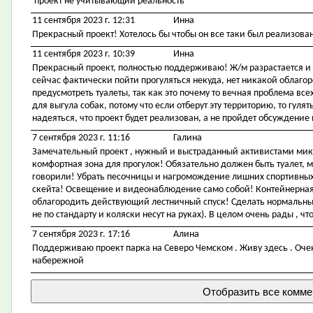
проект не учитывающий реальность
11 сентября 2023 г. 12:31
Инна
Прекрасный проект! Хотелось бы чтобы он все таки был реализован,
11 сентября 2023 г. 10:39
Инна
Прекрасный проект, полностью поддерживаю! Ж/м разрастается и н
сейчас фактически пойти прогуляться некуда, нет никакой облаго
предусмотреть туалеты, так как это почему то вечная проблема в
для выгула собак, потому что если отберут эту территорию, то гулят
надеяться, что проект будет реализован, а не пройдет обсуждение
7 сентября 2023 г. 11:16
Галина
Замечательный проект , нужный и выстраданный активистами мик
комфортная зона для прогулок! Обязательно должен быть туалет, ме
говорили! Убрать песочницы и нагромождение лишних спортивны
скейта! Освещение и видеонаблюдение само собой! Контейнерна
облагородить действующий лестничный спуск! Сделать нормальны
не по стандарту и коляски несут на руках). В целом очень рады , ч
7 сентября 2023 г. 17:16
Алина
Поддерживаю проект парка на Северо Чемском . Живу здесь . Очен
набережной