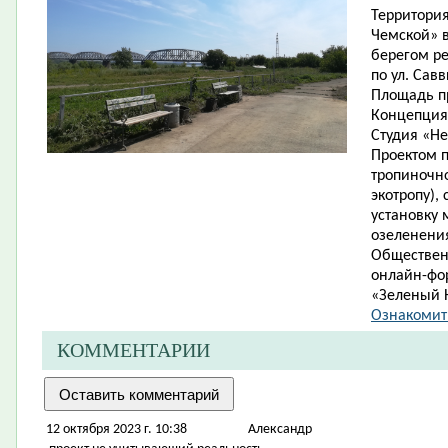
Территори
Чемской» в
берегом ре
по ул. Савв
Площадь пр
Концепция
Студия «Н
Проектом п
тропиночн
экотропу),
установку 
озеленени
Обществен
онлайн-фо
«Зеленый Н
Ознакомит
КОММЕНТАРИИ
12 октября 2023 г. 10:38
Александр