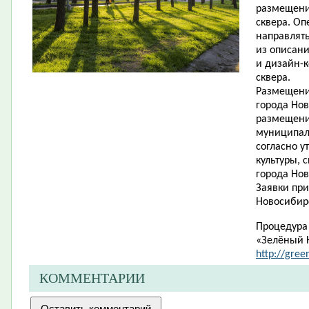
размещени
сквера. Оп
направлять
из описани
и дизайн-
сквера.
Размещени
города Нов
размещени
муниципаль
согласно 
культуры, 
города Нов
Заявки при
Новосибирск
Процедура 
«Зелёный 
http://gree
КОММЕНТАРИИ