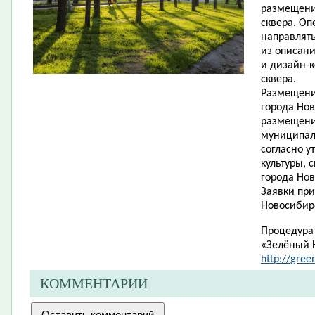
размещени
сквера. Оп
направлять
из описани
и дизайн-
сквера.
Размещени
города Нов
размещени
муниципаль
согласно 
культуры, 
города Нов
Заявки при
Новосибирск
Процедура 
«Зелёный 
http://gree
КОММЕНТАРИИ