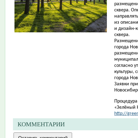
размещени
сквера. Оп
направлять
из описани
и дизайн-
сквера.
Размещени
города Нов
размещени
муниципаль
согласно 
культуры, 
города Нов
Заявки при
Новосибирск
Процедура 
«Зелёный 
http://gree
КОММЕНТАРИИ