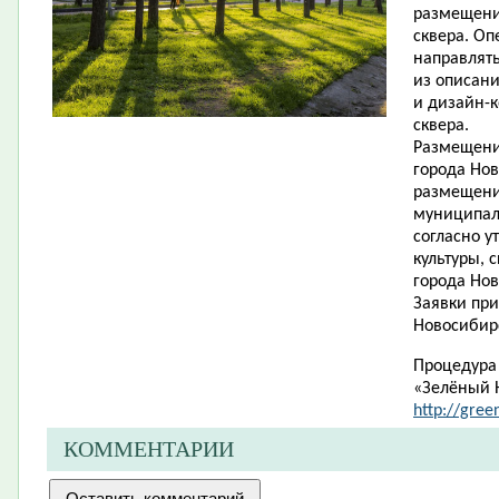
размещени
сквера. Оп
направлять
из описани
и дизайн-
сквера.
Размещени
города Нов
размещени
муниципаль
согласно 
культуры, 
города Нов
Заявки при
Новосибирск
Процедура 
«Зелёный 
http://gree
КОММЕНТАРИИ