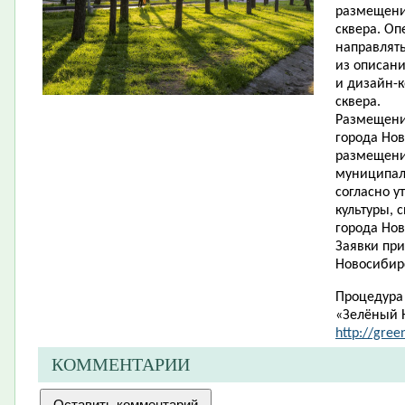
размещени
сквера. Оп
направлять
из описани
и дизайн-
сквера.
Размещени
города Нов
размещени
муниципаль
согласно 
культуры, 
города Нов
Заявки при
Новосибирск
Процедура 
«Зелёный 
http://gree
КОММЕНТАРИИ