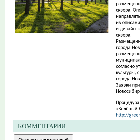
размещени
сквера. Оп
направлять
из описани
и дизайн-
сквера.
Размещени
города Нов
размещени
муниципаль
согласно 
культуры, 
города Нов
Заявки при
Новосибирск
Процедура 
«Зелёный 
http://gree
КОММЕНТАРИИ