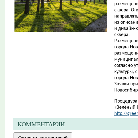
размещени
сквера. Оп
направлять
из описани
и дизайн-
сквера.
Размещени
города Нов
размещени
муниципаль
согласно 
культуры, 
города Нов
Заявки при
Новосибирск
Процедура 
«Зелёный 
http://gree
КОММЕНТАРИИ