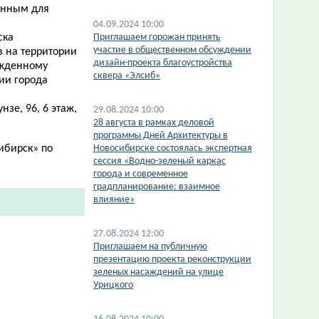
анным для
04.09.2024 10:00
ска
​Приглашаем горожан принять
участие в общественном обсуждении
в на территории
дизайн-проекта благоустройства
ржденному
сквера «Элсиб»
ии города
нзе, 96, 6 этаж,
29.08.2024 10:00
​28 августа в рамках деловой
программы Дней Архитектуры в
сибирск»
по
Новосибирске состоялась экспертная
сессия «Водно-зеленый каркас
города и современное
градпланирование: взаимное
влияние»
27.08.2024 12:00
​Приглашаем на публичную
презентацию проекта реконструкции
зеленых насаждений на улице
Урицкого