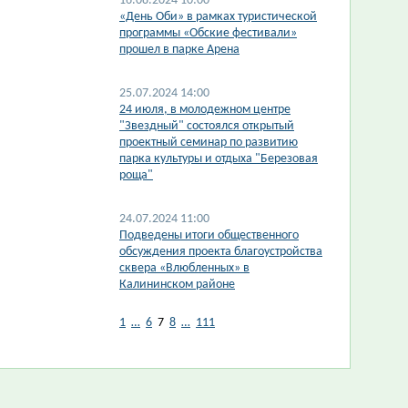
16.08.2024 10:00
«День Оби» в рамках туристической
программы «Обские фестивали»
прошел в парке Арена
25.07.2024 14:00
​24 июля, в молодежном центре
"Звездный" состоялся открытый
проектный семинар по развитию
парка культуры и отдыха "Березовая
роща"
24.07.2024 11:00
Подведены итоги общественного
обсуждения проекта благоустройства
сквера «Влюбленных» в
Калининском районе
1
…
6
7
8
…
111