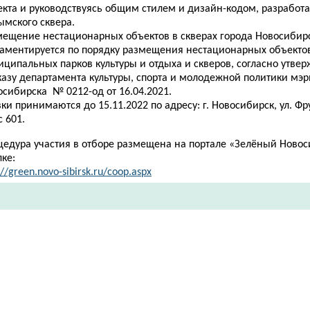
екта и руководствуясь общим стилем и дизайн-кодом, разработ
ымского сквера.
мещение нестационарных объектов в скверах города Новосибир
ламентируется по порядку размещения нестационарных объекто
иципальных парков культуры и отдыха и скверов, согласно утве
казу департамента культуры, спорта и молодежной политики мэр
осибирска № 0212-од от 16.04.2021.
ки принимаются до 15.11.2022 по адресу: г. Новосибирск, ул. Фру
 601.
цедура участия в отборе размещена на портале «Зелёный Ново
лке
:
://green.novo-sibirsk.ru/coop.aspx