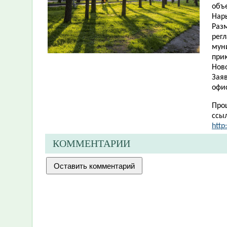
объ
Нар
Раз
рег
мун
при
Нов
Заяв
офис
Про
ссы
http
КОММЕНТАРИИ