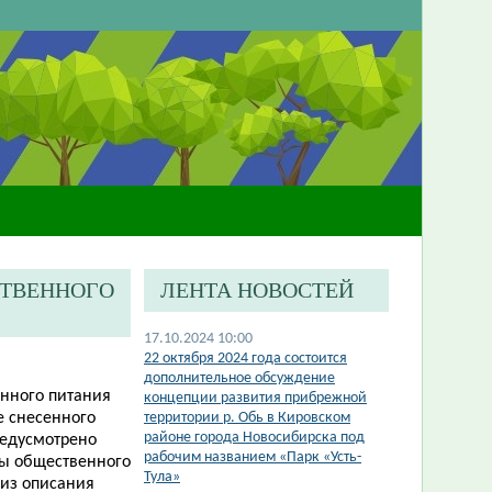
СТВЕННОГО
ЛЕНТА НОВОСТЕЙ
17.10.2024 10:00
​22 октября 2024 года состоится
дополнительное обсуждение
енного питания
концепции развития прибрежной
е снесенного
территории р. Обь в Кировском
районе города Новосибирска под
редусмотрено
рабочим названием «Парк «Усть-
ры общественного
Тула»
 из описания