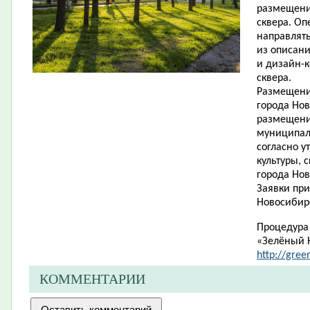
размещени
сквера. Оп
направлять
из описани
и дизайн-
сквера.
Размещени
города Нов
размещени
муниципаль
согласно 
культуры, 
города Нов
Заявки при
Новосибирск
Процедура 
«Зелёный 
http://gree
КОММЕНТАРИИ