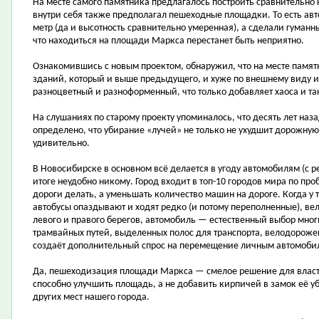
На месте самого памятника предлагалось построить сравнительно
внутри себя также предполагал пешеходные площадки. То есть ав
метр (да и высотность сравнительно умеренная), а сделали гуманн
что находиться на площади Маркса перестанет быть неприятно.
Ознакомившись с новым проектом, обнаружил, что на месте памят
зданий, который и выше предыдущего, и хуже по внешнему виду 
разноцветный и разноформенный, что только добавляет хаоса и т
На слушаниях по старому проекту упоминалось, что десять лет на
определено, что убирание «лучей» не только не ухудшит дорожную 
удивительно.
В Новосибирске в основном всё делается в угоду автомобилям (с 
итоге неудобно никому. Город входит в топ-10 городов мира по пр
дороги делать, а уменьшать количество машин на дороге. Когда у 
автобусы опаздывают и ходят редко (и потому переполненные), вел
левого и правого берегов, автомобиль — естественный выбор многи
трамвайных путей, выделенных полос для транспорта, велодорожек
создаёт дополнительный спрос на перемещение личным автомоби
Да, пешеходизация площади Маркса — смелое решение для власте
способно улучшить площадь, а не добавить кирпичей в замок её уб
других мест нашего города.