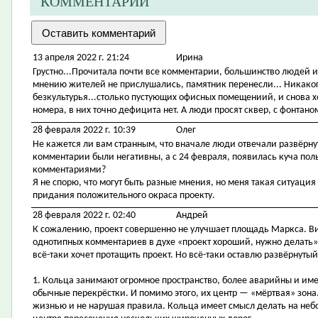
КОММЕНТАРИИ
13 апреля 2022 г. 21:24
Ирина
Грустно...Прочитала почти все комментарии, большинство людей ил
мнению жителей не прислушались, памятник перенесли... Никакого
безкультурья...столько пустующих офисных помещениий, и снова х
номера, в них точно дефицита нет. А люди просят сквер, с фонтано
28 февраля 2022 г. 10:39
Олег
Не кажется ли вам странным, что вначале люди отвечали развёрну
комментарии были негативны, а с 24 февраля, появилась куча п
комментариями?
Я не спорю, что могут быть разные мнения, но меня такая ситуация
придания положительного окраса проекту.
28 февраля 2022 г. 02:40
Андрей
К сожалению, проект совершенно не улучшает площадь Маркса. Ви
однотипных комментариев в духе «проект хороший, нужно делать», ч
всё-таки хочет протащить проект. Но всё-таки оставлю развёрнутый
1. Кольца занимают огромное пространство, более аварийны и им
обычные перекрёстки. И помимо этого, их центр — «мёртвая» зона.
жизнью и не нарушая правила. Кольца имеет смысл делать на небо