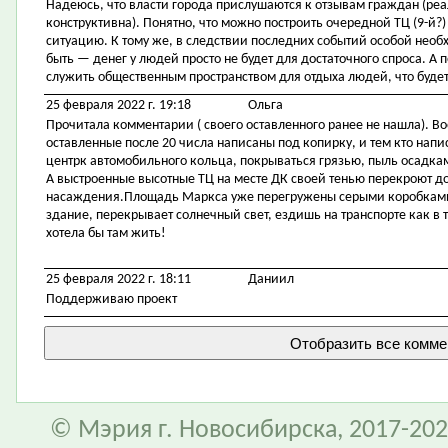
Надеюсь, что власти города прислушаются к отзывам граждан (ре
конструктивна). Понятно, что можно построить очередной ТЦ (9-й?)
ситуацию. К тому же, в следствии последних событий особой необ
быть — денег у людей просто не будет для достаточного спроса. А
служить общественным пространством для отдыха людей, что буде
25 февраля 2022 г. 19:18
Ольга
Прочитала комментарии ( своего оставленного ранее не нашла). В
оставленные после 20 числа написаны под копирку, и тем кто напис
центрк автомобильного кольца, покрываться грязью, пыль осадками 
А выстроенные высотные ТЦ на месте ДК своей тенью перекроют дос
насаждения.Площадь Маркса уже перегружены серыми коробками.
здание, перекрывает солнечный свет, ездишь на транспорте как в т
хотела бы там жить!
25 февраля 2022 г. 18:11
Даниил
Поддерживаю проект
© Мэрия г. Новосибирска, 2017-202