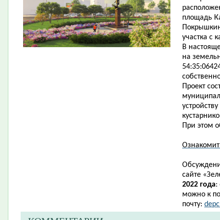
расположен
площадь Ка
Покрышкину
участка с 
В настоящ
на земель
54:35:0642
собственно
Проект сос
муниципаль
устройству
кустарник
При этом о
Ознакомит
Обсуждени
сайте
«
Зел
2022 года
:
можно к по
почту:
depc