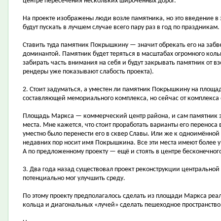
центре пересечения нескольких широченных дорог.
На проекте изображены люди возле памятника, но это введение в 
будут пускать в лучшем случае всего пару раз в год по праздникам.
Ставить туда памятник Покрышкину — значит обрекать его на забв
доминантой. Памятник будет теряться в масштабах огромного кольц
забирать часть внимания на себя и будут закрывать памятник от вз
рендеры уже показывают слабость проекта).
2. Стоит задуматься, а уместен ли памятник Покрышкину на площ
составляющей мемориального комплекса, но сейчас от комплекса 
Площадь Маркса — коммерческий центр района, и сам памятник зд
места. Мне кажется, что стоит проработать варианты его переноса 
уместно было перенести его в сквер Славы. Или же к одноимённой 
недавних пор носит имя Покрышкина. Все эти места имеют более у
А по предложенному проекту — ещё и стоять в центре бесконечног
3. Два года назад существовал проект реконструкции центрально
потенциально мог улучшить среду.
По этому проекту предполагалось сделать из площади Маркса реал
кольца и диагональных «лучей» сделать пешеходное пространство,