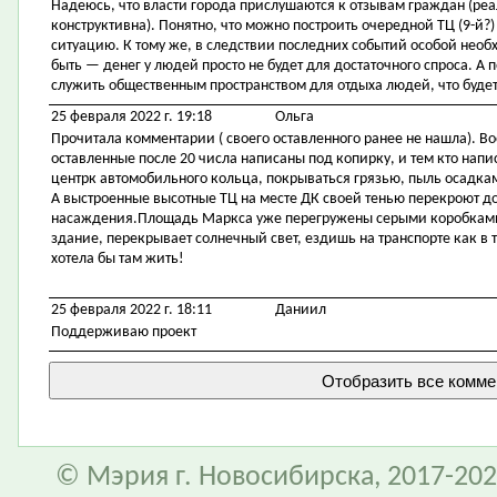
Надеюсь, что власти города прислушаются к отзывам граждан (ре
конструктивна). Понятно, что можно построить очередной ТЦ (9-й?)
ситуацию. К тому же, в следствии последних событий особой необ
быть — денег у людей просто не будет для достаточного спроса. А
служить общественным пространством для отдыха людей, что буде
25 февраля 2022 г. 19:18
Ольга
Прочитала комментарии ( своего оставленного ранее не нашла). В
оставленные после 20 числа написаны под копирку, и тем кто напис
центрк автомобильного кольца, покрываться грязью, пыль осадками 
А выстроенные высотные ТЦ на месте ДК своей тенью перекроют дос
насаждения.Площадь Маркса уже перегружены серыми коробками.
здание, перекрывает солнечный свет, ездишь на транспорте как в т
хотела бы там жить!
25 февраля 2022 г. 18:11
Даниил
Поддерживаю проект
© Мэрия г. Новосибирска, 2017-202