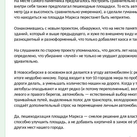
На месте самого памятника предлагалось построить сравнительно
внутри себя также предполагал пешеходные площадки. То есть ав
метр (да и высотность сравнительно умеренная), а сделали гуманн
что находиться на площади Маркса перестанет быть неприятно.
Ознакомившись с новым проектом, обнаружил, что на месте памят
зданий, который и выше предыдущего, и хуже по внешнему виду 
разноцветный и разноформенный, что только добавляет хаоса и т
На слушаниях по старому проекту упоминалось, что десять лет на
определено, что убирание «лучей» не только не ухудшит дорожную 
удивительно.
В Новосибирске в основном всё делается в угоду автомобилям (с 
итоге неудобно никому. Город входит в топ-10 городов мира по пр
дороги делать, а уменьшать количество машин на дороге. Когда у 
автобусы опаздывают и ходят редко (и потому переполненные), вел
левого и правого берегов, автомобиль — естественный выбор многи
трамвайных путей, выделенных полос для транспорта, велодорожек
создаёт дополнительный спрос на перемещение личным автомоби
Да, пешеходизация площади Маркса — смелое решение для власте
способно улучшить площадь, а не добавить кирпичей в замок её уб
других мест нашего города.