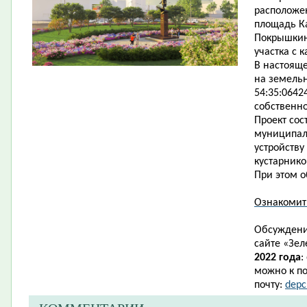
расположен
площадь Ка
Покрышкину
участка с 
В настоящ
на земель
54:35:0642
собственно
Проект сос
муниципаль
устройству
кустарник
При этом о
Ознакомит
Обсуждени
сайте
«
Зел
2022 года
:
можно к по
почту:
depc