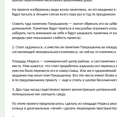
центре пересечения нескольких широченных дорог.
На проекте изображены люди возле памятника, но это введение в 
будут пускать в лучшем случае всего пару раз в год по праздникам.
Ставить туда памятник Покрышкину — значит обрекать его на забв
доминантой. Памятник будет теряться в масштабах огромного кольц
забирать часть внимания на себя и будут закрывать памятник от вз
рендеры уже показывают слабость проекта).
2. Стоит задуматься, а уместен ли памятник Покрышкину на площ
составляющей мемориального комплекса, но сейчас от комплекса 
Площадь Маркса — коммерческий центр района, и сам памятник зд
места. Мне кажется, что стоит проработать варианты его переноса 
уместно было перенести его в сквер Славы. Или же к одноимённой 
недавних пор носит имя Покрышкина. Все эти места имеют более у
А по предложенному проекту — ещё и стоять в центре бесконечног
3. Два года назад существовал проект реконструкции центрально
потенциально мог улучшить среду.
По этому проекту предполагалось сделать из площади Маркса реал
кольца и диагональных «лучей» сделать пешеходное пространство,