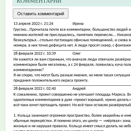
КОММЕНТАРИИ
13 апреля 2022 г. 21:24
Ирина
Грустно...Прочитала почти все комментарии, большинство людей ил
мнению жителей не прислушались, памятник перенесли... Никакого
безкультурья...столько пустующих офисных помещениий, и снова х
номера, в них точно дефицита нет. А люди просят сквер, с фонтано
28 февраля 2022 г. 10:39
Олег
Не кажется ли вам странным, что вначале люди отвечали развёрну
комментарии были негативны, а с 24 февраля, появилась куча п
комментариями?
Я не спорю, что могут быть разные мнения, но меня такая ситуация
придания положительного окраса проекту.
28 февраля 2022 г. 02:40
Андрей
К сожалению, проект совершенно не улучшает площадь Маркса. Ви
однотипных комментариев в духе «проект хороший, нужно делать», ч
всё-таки хочет протащить проект. Но всё-таки оставлю развёрнутый
1. Кольца занимают огромное пространство, более аварийны и им
обычные перекрёстки. И помимо этого, их центр — «мёртвая» зона.
жизнью и не нарушая правила. Кольца имеет смысл делать на небо