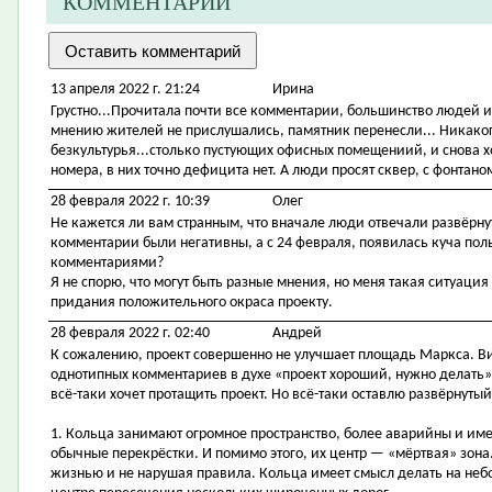
КОММЕНТАРИИ
13 апреля 2022 г. 21:24
Ирина
Грустно...Прочитала почти все комментарии, большинство людей ил
мнению жителей не прислушались, памятник перенесли... Никакого
безкультурья...столько пустующих офисных помещениий, и снова х
номера, в них точно дефицита нет. А люди просят сквер, с фонтано
28 февраля 2022 г. 10:39
Олег
Не кажется ли вам странным, что вначале люди отвечали развёрну
комментарии были негативны, а с 24 февраля, появилась куча п
комментариями?
Я не спорю, что могут быть разные мнения, но меня такая ситуация
придания положительного окраса проекту.
28 февраля 2022 г. 02:40
Андрей
К сожалению, проект совершенно не улучшает площадь Маркса. Ви
однотипных комментариев в духе «проект хороший, нужно делать», ч
всё-таки хочет протащить проект. Но всё-таки оставлю развёрнутый
1. Кольца занимают огромное пространство, более аварийны и им
обычные перекрёстки. И помимо этого, их центр — «мёртвая» зона.
жизнью и не нарушая правила. Кольца имеет смысл делать на небо