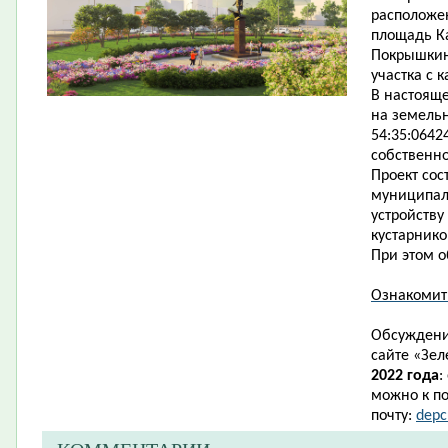
расположен
площадь Ка
Покрышкину
участка с 
В настоящ
на земель
54:35:0642
собственно
Проект сос
муниципаль
устройству
кустарник
При этом о
Ознакомит
Обсуждени
сайте
«
Зел
2022 года
:
можно к по
почту:
depc