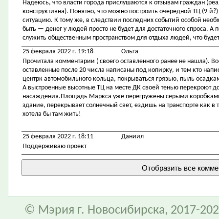
Надеюсь, что власти города прислушаются к отзывам граждан (ре
конструктивна). Понятно, что можно построить очередной ТЦ (9-й?)
ситуацию. К тому же, в следствии последних событий особой необ
быть — денег у людей просто не будет для достаточного спроса. А
служить общественным пространством для отдыха людей, что буде
25 февраля 2022 г. 19:18
Ольга
Прочитала комментарии ( своего оставленного ранее не нашла). В
оставленные после 20 числа написаны под копирку, и тем кто напис
центрк автомобильного кольца, покрываться грязью, пыль осадками 
А выстроенные высотные ТЦ на месте ДК своей тенью перекроют дос
насаждения.Площадь Маркса уже перегружены серыми коробками.
здание, перекрывает солнечный свет, ездишь на транспорте как в т
хотела бы там жить!
25 февраля 2022 г. 18:11
Даниил
Поддерживаю проект
© Мэрия г. Новосибирска, 2017-202