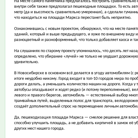
На месте самого памятника предлагалось построить сравнительно
внутри себя также предполагал пешеходные площадки. То есть ав
метр (да и высотность сравнительно умеренная), а сделали гуманн
что находиться на площади Маркса перестанет быть неприятно.
Ознакомившись с новым проектом, обнаружил, что на месте памят
зданий, который и выше предыдущего, и хуже по внешнему виду 
разноцветный и разноформенный, что только добавляет хаоса и т
На слушаниях по старому проекту упоминалось, что десять лет на
определено, что убирание «лучей» не только не ухудшит дорожную 
удивительно.
В Новосибирске в основном всё делается в угоду автомобилям (с 
итоге неудобно никому. Город входит в топ-10 городов мира по пр
дороги делать, а уменьшать количество машин на дороге. Когда у 
автобусы опаздывают и ходят редко (и потому переполненные), вел
левого и правого берегов, автомобиль — естественный выбор многи
трамвайных путей, выделенных полос для транспорта, велодорожек
создаёт дополнительный спрос на перемещение личным автомоби
Да, пешеходизация площади Маркса — смелое решение для власте
способно улучшить площадь, а не добавить кирпичей в замок её уб
других мест нашего города.