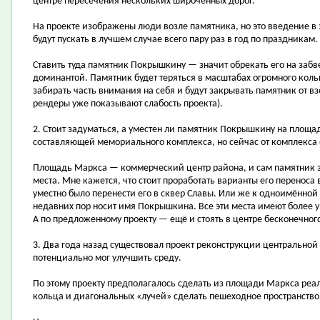
центре пересечения нескольких широченных дорог.
На проекте изображены люди возле памятника, но это введение в 
будут пускать в лучшем случае всего пару раз в год по праздникам.
Ставить туда памятник Покрышкину — значит обрекать его на забв
доминантой. Памятник будет теряться в масштабах огромного кольц
забирать часть внимания на себя и будут закрывать памятник от вз
рендеры уже показывают слабость проекта).
2. Стоит задуматься, а уместен ли памятник Покрышкину на площ
составляющей мемориального комплекса, но сейчас от комплекса 
Площадь Маркса — коммерческий центр района, и сам памятник зд
места. Мне кажется, что стоит проработать варианты его переноса 
уместно было перенести его в сквер Славы. Или же к одноимённой 
недавних пор носит имя Покрышкина. Все эти места имеют более у
А по предложенному проекту — ещё и стоять в центре бесконечног
3. Два года назад существовал проект реконструкции центрально
потенциально мог улучшить среду.
По этому проекту предполагалось сделать из площади Маркса реал
кольца и диагональных «лучей» сделать пешеходное пространство,