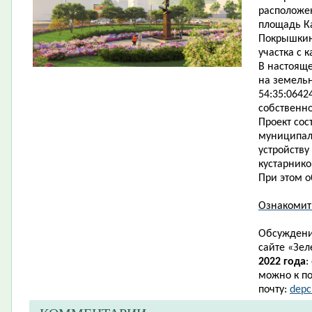
расположен
площадь Ка
Покрышкину
участка с 
В настоящ
на земель
54:35:0642
собственно
Проект сос
муниципаль
устройству
кустарник
При этом о
Ознакомит
Обсуждени
сайте
«
Зел
2022 года
:
можно к по
почту:
depc