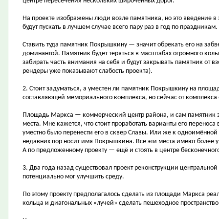
центре пересечения нескольких широченных дорог.
На проекте изображены люди возле памятника, но это введение в 
будут пускать в лучшем случае всего пару раз в год по праздникам.
Ставить туда памятник Покрышкину — значит обрекать его на забв
доминантой. Памятник будет теряться в масштабах огромного кольц
забирать часть внимания на себя и будут закрывать памятник от вз
рендеры уже показывают слабость проекта).
2. Стоит задуматься, а уместен ли памятник Покрышкину на площ
составляющей мемориального комплекса, но сейчас от комплекса 
Площадь Маркса — коммерческий центр района, и сам памятник зд
места. Мне кажется, что стоит проработать варианты его переноса 
уместно было перенести его в сквер Славы. Или же к одноимённой 
недавних пор носит имя Покрышкина. Все эти места имеют более у
А по предложенному проекту — ещё и стоять в центре бесконечног
3. Два года назад существовал проект реконструкции центрально
потенциально мог улучшить среду.
По этому проекту предполагалось сделать из площади Маркса реал
кольца и диагональных «лучей» сделать пешеходное пространство,