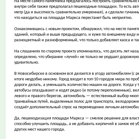
На месте самого памятника предлагалось построить сравнительно
внутри себя также предполагал пешеходные площадки. То есть ав
метр (да и высотность сравнительно умеренная), а сделали гуманн
что находиться на площади Маркса перестанет быть неприятно.
Ознакомившись с новым проектом, обнаружил, что на месте памят
зданий, который и выше предыдущего, и хуже по внешнему виду 
разноцветный и разноформенный, что только добавляет хаоса и т
На слушаниях по старому проекту упоминалось, что десять лет на
определено, что убирание «лучей» не только не ухудшит дорожную 
удивительно.
В Новосибирске в основном всё делается в угоду автомобилям (с 
итоге неудобно никому. Город входит в топ-10 городов мира по пр
дороги делать, а уменьшать количество машин на дороге. Когда у 
автобусы опаздывают и ходят редко (и потому переполненные), вел
левого и правого берегов, автомобиль — естественный выбор многи
трамвайных путей, выделенных полос для транспорта, велодорожек
создаёт дополнительный спрос на перемещение личным автомоби
Да, пешеходизация площади Маркса — смелое решение для власте
способно улучшить площадь, а не добавить кирпичей в замок её уб
других мест нашего города.