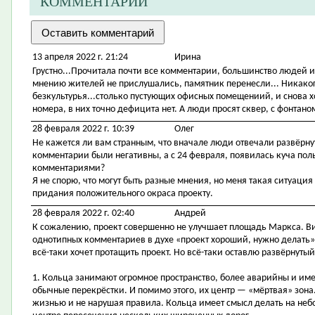
КОММЕНТАРИИ
13 апреля 2022 г. 21:24
Ирина
Грустно...Прочитала почти все комментарии, большинство людей ил
мнению жителей не прислушались, памятник перенесли... Никакого
безкультурья...столько пустующих офисных помещениий, и снова х
номера, в них точно дефицита нет. А люди просят сквер, с фонтано
28 февраля 2022 г. 10:39
Олег
Не кажется ли вам странным, что вначале люди отвечали развёрну
комментарии были негативны, а с 24 февраля, появилась куча п
комментариями?
Я не спорю, что могут быть разные мнения, но меня такая ситуация
придания положительного окраса проекту.
28 февраля 2022 г. 02:40
Андрей
К сожалению, проект совершенно не улучшает площадь Маркса. Ви
однотипных комментариев в духе «проект хороший, нужно делать», ч
всё-таки хочет протащить проект. Но всё-таки оставлю развёрнутый
1. Кольца занимают огромное пространство, более аварийны и им
обычные перекрёстки. И помимо этого, их центр — «мёртвая» зона.
жизнью и не нарушая правила. Кольца имеет смысл делать на небо