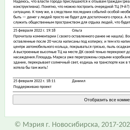
Надеюсь, что власти города прислушаются к отзывам граждан (ре
конструктивна). Понятно, что можно построить очередной ТЦ (9-й?)
ситуацию. К тому же, в следствии последних событий особой необ
быть — денег у людей просто не будет для достаточного спроса. А
служить общественным пространством для отдыха людей, что буде
25 февраля 2022 г. 19:18
Ольга
Прочитала комментарии ( своего оставленного ранее не нашла). В
оставленные после 20 числа написаны под копирку, и тем кто напис
центрк автомобильного кольца, покрываться грязью, пыль осадками 
А выстроенные высотные ТЦ на месте ДК своей тенью перекроют дос
насаждения.Площадь Маркса уже перегружены серыми коробками.
здание, перекрывает солнечный свет, ездишь на транспорте как в т
хотела бы там жить!
25 февраля 2022 г. 18:11
Даниил
Поддерживаю проект
© Мэрия г. Новосибирска, 2017-202