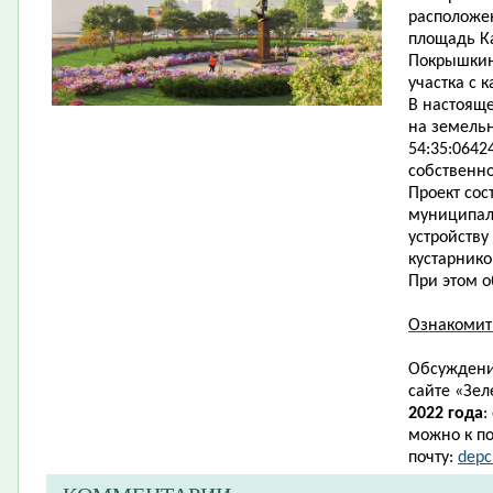
расположен
площадь Ка
Покрышкину
участка с 
В настоящ
на земель
54:35:0642
собственно
Проект сос
муниципаль
устройству
кустарник
При этом о
Ознакомит
Обсуждени
сайте
«
Зел
2022 года
:
можно к по
почту:
depc