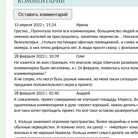
КОММЕНТАРИИ
13 апреля 2022 г. 21:24
Ирина
Грустно...Прочитала почти все комментарии, большинство людей ил
мнению жителей не прислушались, памятник перенесли... Никакого
безкультурья...столько пустующих офисных помещениий, и снова х
номера, в них точно дефицита нет. А люди просят сквер, с фонтано
28 февраля 2022 г. 10:39
Олег
Не кажется ли вам странным, что вначале люди отвечали развёрну
комментарии были негативны, а с 24 февраля, появилась куча п
комментариями?
Я не спорю, что могут быть разные мнения, но меня такая ситуация
придания положительного окраса проекту.
28 февраля 2022 г. 02:40
Андрей
К сожалению, проект совершенно не улучшает площадь Маркса. Ви
однотипных комментариев в духе «проект хороший, нужно делать», ч
всё-таки хочет протащить проект. Но всё-таки оставлю развёрнутый
1. Кольца занимают огромное пространство, более аварийны и им
обычные перекрёстки. И помимо этого, их центр — «мёртвая» зона.
жизнью и не нарушая правила. Кольца имеет смысл делать на небо