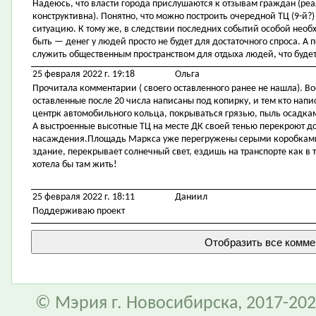
Надеюсь, что власти города прислушаются к отзывам граждан (ре
конструктивна). Понятно, что можно построить очередной ТЦ (9-й?)
ситуацию. К тому же, в следствии последних событий особой необ
быть — денег у людей просто не будет для достаточного спроса. А
служить общественным пространством для отдыха людей, что буде
25 февраля 2022 г. 19:18
Ольга
Прочитала комментарии ( своего оставленного ранее не нашла). В
оставленные после 20 числа написаны под копирку, и тем кто напис
центрк автомобильного кольца, покрываться грязью, пыль осадками 
А выстроенные высотные ТЦ на месте ДК своей тенью перекроют дос
насаждения.Площадь Маркса уже перегружены серыми коробками.
здание, перекрывает солнечный свет, ездишь на транспорте как в т
хотела бы там жить!
25 февраля 2022 г. 18:11
Даниил
Поддерживаю проект
© Мэрия г. Новосибирска, 2017-202