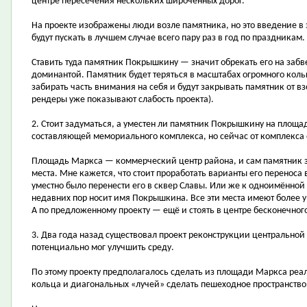
центре пересечения нескольких широченных дорог.
На проекте изображены люди возле памятника, но это введение в 
будут пускать в лучшем случае всего пару раз в год по праздникам.
Ставить туда памятник Покрышкину — значит обрекать его на забв
доминантой. Памятник будет теряться в масштабах огромного кольц
забирать часть внимания на себя и будут закрывать памятник от вз
рендеры уже показывают слабость проекта).
2. Стоит задуматься, а уместен ли памятник Покрышкину на площ
составляющей мемориального комплекса, но сейчас от комплекса 
Площадь Маркса — коммерческий центр района, и сам памятник зд
места. Мне кажется, что стоит проработать варианты его переноса 
уместно было перенести его в сквер Славы. Или же к одноимённой 
недавних пор носит имя Покрышкина. Все эти места имеют более у
А по предложенному проекту — ещё и стоять в центре бесконечног
3. Два года назад существовал проект реконструкции центрально
потенциально мог улучшить среду.
По этому проекту предполагалось сделать из площади Маркса реал
кольца и диагональных «лучей» сделать пешеходное пространство,