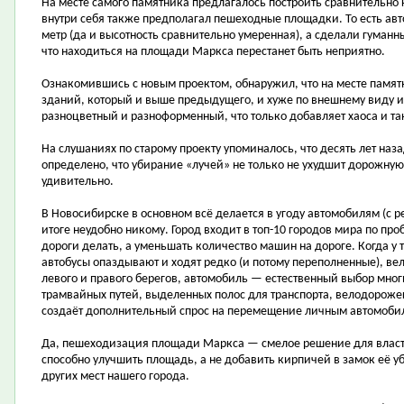
На месте самого памятника предлагалось построить сравнительно
внутри себя также предполагал пешеходные площадки. То есть ав
метр (да и высотность сравнительно умеренная), а сделали гуманн
что находиться на площади Маркса перестанет быть неприятно.
Ознакомившись с новым проектом, обнаружил, что на месте памят
зданий, который и выше предыдущего, и хуже по внешнему виду 
разноцветный и разноформенный, что только добавляет хаоса и т
На слушаниях по старому проекту упоминалось, что десять лет на
определено, что убирание «лучей» не только не ухудшит дорожную 
удивительно.
В Новосибирске в основном всё делается в угоду автомобилям (с 
итоге неудобно никому. Город входит в топ-10 городов мира по пр
дороги делать, а уменьшать количество машин на дороге. Когда у 
автобусы опаздывают и ходят редко (и потому переполненные), вел
левого и правого берегов, автомобиль — естественный выбор многи
трамвайных путей, выделенных полос для транспорта, велодорожек
создаёт дополнительный спрос на перемещение личным автомоби
Да, пешеходизация площади Маркса — смелое решение для власте
способно улучшить площадь, а не добавить кирпичей в замок её уб
других мест нашего города.