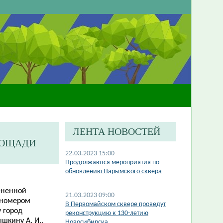
ЛЕНТА НОВОСТЕЙ
ЛОЩАДИ
22.03.2023 15:00
​Продолжаются мероприятия по
обновлению Нарымского сквера
ененной
21.03.2023 09:00
 номером
В Первомайском сквере проведут
у город
реконструкцию к 130-летию
шкину А. И.,
Новосибирска