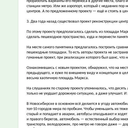
проработать варианты его переноса в другие места, благо
станции метро. Или же аэропорт, который с недавних пор 
центров. А по предложенному проекту — ещё и стоять в це
3. Два года назад существовал проект реконструкции цен
По этому проекту предполагалось сделать из площади Мар
сделать пешеходное пространство, куда и перенести памят
На месте самого памятника предлагалось построить сравн
пешеходные площадки. То есть авторы проекта не застраи
гуманные проект, при реализации которого был шанс, что 
Ознакомившись с новым проектом, обнаружил, что на мест
предыдущего, и хуже по внешнему виду и концепции в цел
весьма хаотичную площадь Маркса.
На слушаниях по старому проекту упоминалось, что десять
только не ухудшит дорожную ситуацию, а даже улучшит. И 
В Новосибирске в основном всё делается в угоду автомобил
топ-10 городов мира по пробкам. Чтобы уменьшить их тяжес
старый и попадает в аварии, автобусы опаздывают и ходят 
и правого берегов, автомобиль — естественный выбор мног
транспорта, велодорожек, про метро не говорю даже — д