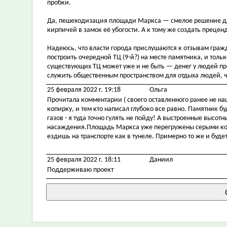
пробки.
Да, пешеходизация площади Маркса — смелое решение для 
кирпичей в замок её убогости. А к тому же создать преценд
Надеюсь, что власти города прислушаются к отзывам гражд
построить очередной ТЦ (9-й?) на месте памятника, и толь
существующих ТЦ может уже и не быть — денег у людей про
служить общественным пространством для отдыха людей, ч
25 февраля 2022 г. 19:18
Ольга
Прочитала комментарии ( своего оставленного ранее не на
копирку, и тем кто написал глубоко все равно. Памятник б
газов - я туда точно гулять не пойду! А выстроенные высот
насаждения.Площадь Маркса уже перегружены серыми коро
ездишь на транспорте как в тунеле. Примерно то же и будет
25 февраля 2022 г. 18:11
Даниил
Поддерживаю проект