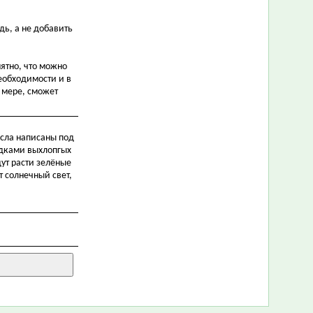
ь, а не добавить
ятно, что можно
необходимости и в
 мере, сможет
исла написаны под
садками выхлопгых
дут расти зелёные
 солнечный свет,