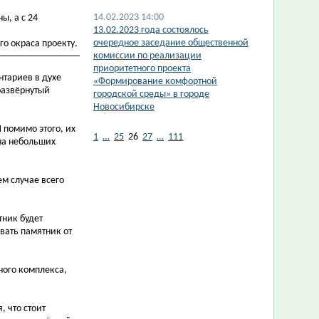
14.02.2023 14:00
ы, а с 24
13.02.2023 года состоялось
очередное заседание общественной
го окраса проекту.
комиссии по реализации
приоритетного проекта
нтариев в духе
«Формирование комфортной
 развёрнутый
городской среды» в городе
Новосибирске
 помимо этого, их
1
…
25
26
27
…
111
 на небольших
ем случае всего
тник будет
ывать памятник от
ного комплекса,
 что стоит