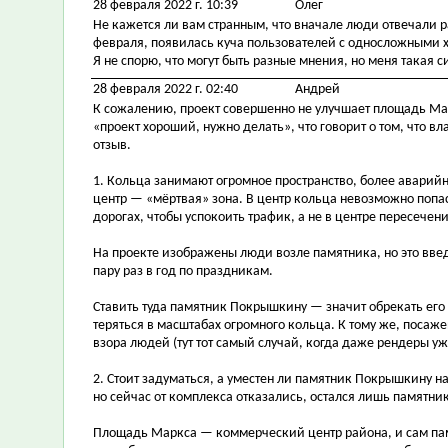
28 февраля 2022 г. 10:39
Олег
Не кажется ли вам странным, что вначале люди отвечали р
февраля, появилась куча пользователей с односложными
Я не спорю, что могут быть разные мнения, но меня такая 
28 февраля 2022 г. 02:40
Андрей
К сожалению, проект совершенно не улучшает площадь Ма
«проект хороший, нужно делать», что говорит о том, что вл
отзыв.
1. Кольца занимают огромное пространство, более аварий
центр — «мёртвая» зона. В центр кольца невозможно попа
дорогах, чтобы успокоить трафик, а не в центре пересече
На проекте изображены люди возле памятника, но это введ
пару раз в год по праздникам.
Ставить туда памятник Покрышкину — значит обрекать его 
теряться в масштабах огромного кольца. К тому же, посаже
взора людей (тут тот самый случай, когда даже рендеры уж
2. Стоит задуматься, а уместен ли памятник Покрышкину
но сейчас от комплекса отказались, остался лишь памятник
Площадь Маркса — коммерческий центр района, и сам памя