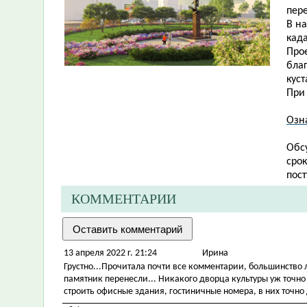
пере
В н
кад
Про
благ
кус
При
Озн
Обс
сро
пост
КОММЕНТАРИИ
13 апреля 2022 г. 21:24
Ирина
Грустно...Прочитала почти все комментарии, большинство 
памятник перенесли... Никакого дворца культуры уж точно 
строить офисные здания, гостиничные номера, в них точно 