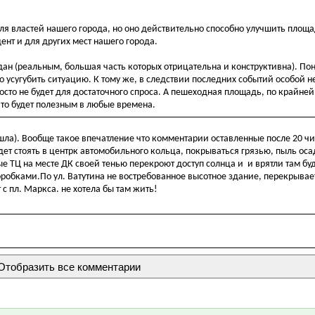
властей нашего города, но оно действительно способно улучшить площад
ент и для других мест нашего города.
ан (реальным, большая часть которых отрицательна и конструктивна). Пон
ко усугубить ситуацию. К тому же, в следствии последних событий особой 
сто не будет для достаточного спроса. А пешеходная площадь, по крайней
то будет полезным в любые времена.
шла). Вообще такое впечатление что комментарии оставленные после 20 ч
удет стоять в центрк автомобильного кольца, покрываться грязью, пыль о
ные ТЦ на месте ДК своей тенью перекроют доступ солнца и и врятли там бу
бками.По ул. Ватутина не востребованное высотное здание, перекрывает
 с пл. Маркса. не хотела бы там жить!