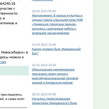
64240:18.
частке с
16.03.2023 09:00
твенности.
​Уведомление! В парках культуры и
ю и
отдыха города специалистами МАУ
ветников и
«Дирекция городских парков»
начались санитарные работы с
зелеными насаждениями
15.03.2023 12:00
Каким должен быть Инюшенский
 Новосибирск
»
в
бор?
просы можно к
.com
10.03.2023 16:00
Официальное наименование
присвоено парку рядом с
многофункциональной ледовой
ареной в Кировском районе
28.02.2023 09:00
е прислушались,
Началось проектирование
й, и снова хотят
территории Инюшенского бора