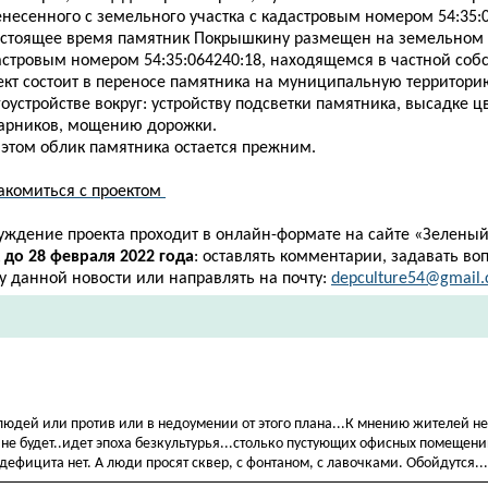
несенного с земельного участка с кадастровым номером 54:35:0
астоящее время памятник Покрышкину размещен на земельном у
астровым номером 54:35:064240:18, находящемся в частной собс
ект состоит в переносе памятника на муниципальную территори
оустройстве вокруг: устройству подсветки памятника, высадке ц
тарников, мощению дорожки.
 этом облик памятника остается прежним.
акомиться с проектом
уждение проекта проходит в онлайн-формате на сайте
«
Зеленый
к
до 28 февраля 2022 года
: оставлять комментарии, задавать во
у данной новости или направлять на почту:
depculture54@gmail
людей или против или в недоумении от этого плана...К мнению жителей н
не будет..идет эпоха безкультурья...столько пустующих офисных помещении
дефицита нет. А люди просят сквер, с фонтаном, с лавочками. Обойдутся...