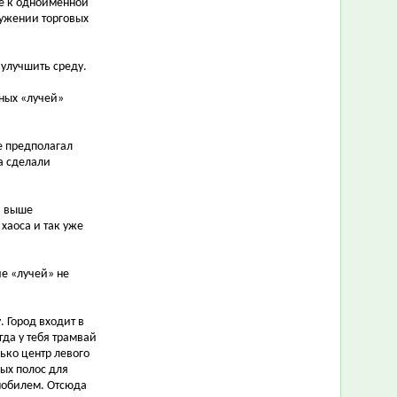
же к одноимённой
ружении торговых
 улучшить среду.
ьных «лучей»
е предполагал
а сделали
и выше
хаоса и так уже
ие «лучей» не
. Город входит в
гда у тебя трамвай
ько центр левого
ных полос для
мобилем. Отсюда