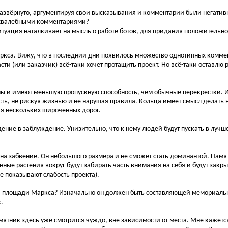
азвёрнуто, аргументируя свои высказывания и комментарии были негативн
 хвалебными комментариями?
ситуация наталкивает на мысль о работе ботов, для придания положительно
ркса. Вижу, что в последнии дни появилось множество однотипных комме
асти (или заказчик) всё-таки хочет протащить проект. Но всё-таки оставлю
ны и имеют меньшую пропускную способность, чем обычные перекрёстки. И
сть, не рискуя жизнью и не нарушая правила. Кольца имеет смысл делать
ния нескольких широченных дорог.
ение в заблуждение. Унизительно, что к нему людей будут пускать в лучш
на забвение. Он небольшого размера и не сможет стать доминантой. Памя
нные растения вокруг будут забирать часть внимания на себя и будут закр
е показывают слабость проекта).
 на площади Маркса? Изначально он должен быть составляющей мемориаль
.
тник здесь уже смотрится чуждо, вне зависимости от места. Мне кажется,